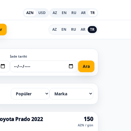
AZN
USD
AZ
EN
RU
AR
TR
r
AZ
EN
RU
AR
TR
İade tarihi
Ara
150
oyota Prado 2022
AZN / gün