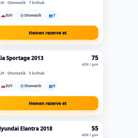
UV · Otomatik · 7 koltuk
🚗
SUV
⚙
Otomatik
👥
7
Hemen rezerve et
75
ia Sportage 2013
AZN / gün
UV · Otomatik · 5 koltuk
🚗
SUV
⚙
Otomatik
👥
5
Hemen rezerve et
55
yundai Elantra 2018
Süper fiyat
Bugün popüler
AZN / gün