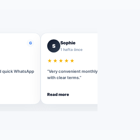
Sophie
G
G
S
1 hafta önce
★★★★★
nd quick WhatsApp
“Very convenient monthly rental process
with clear terms.”
Read more