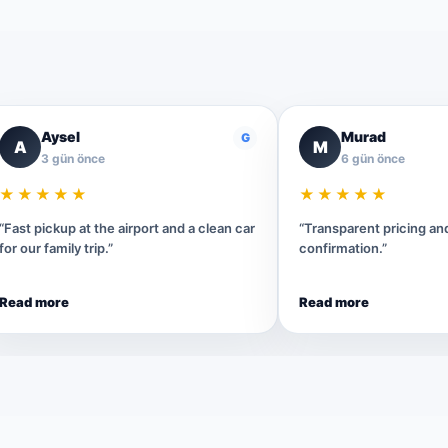
Aysel
Murad
G
A
M
3 gün önce
6 gün önce
★★★★★
★★★★★
“Fast pickup at the airport and a clean car
“Transparent pricing a
for our family trip.”
confirmation.”
Read more
Read more