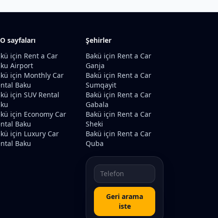
O sayfaları
Şehirler
kü için Rent a Car
Bakü için Rent a Car
ku Airport
Ganja
kü için Monthly Car
Bakü için Rent a Car
ntal Baku
Sumqayit
kü için SUV Rental
Bakü için Rent a Car
aku
Gabala
kü için Economy Car
Bakü için Rent a Car
ntal Baku
Sheki
kü için Luxury Car
Bakü için Rent a Car
ntal Baku
Quba
Geri arama
iste