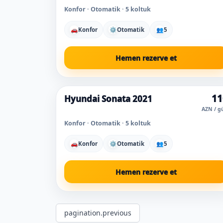
Konfor · Otomatik · 5 koltuk
🚗
Konfor
⚙
Otomatik
👥
5
Hemen rezerve et
11
Hyundai Sonata 2021
Bugün popüler
AZN / g
Konfor · Otomatik · 5 koltuk
🚗
Konfor
⚙
Otomatik
👥
5
Hemen rezerve et
pagination.previous