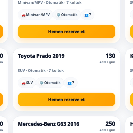
Minivan/MPV · Otomatik · 7 koltuk
S
🚗
Minivan/MPV
⚙
Otomatik
👥
7
Hemen rezerve et
0
130
Toyota Prado 2019
K
ün
AZN / gün
SUV · Otomatik · 7 koltuk
S
🚗
SUV
⚙
Otomatik
👥
7
Hemen rezerve et
0
250
Mercedes-Benz G63 2016
H
ün
AZN / gün