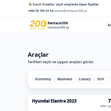
%
Sınırlı fırsatlar: seçili araçlarda süper fiyatlar.
+994 55 705 53 53
contact@rentacar200.az
Rentacar200
A
rentacar200.az
Araçlar
Tarihleri seçin ve uygun araçları görün.
Economy
Business
Luxury
SUV
7
Hyundai Elantra 2023
Süper fiyat
En çok seçilen
AZN / g