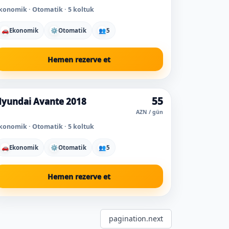
konomik · Otomatik · 5 koltuk
🚗
Ekonomik
⚙
Otomatik
👥
5
Hemen rezerve et
55
yundai Avante 2018
AZN / gün
konomik · Otomatik · 5 koltuk
🚗
Ekonomik
⚙
Otomatik
👥
5
Hemen rezerve et
pagination.next