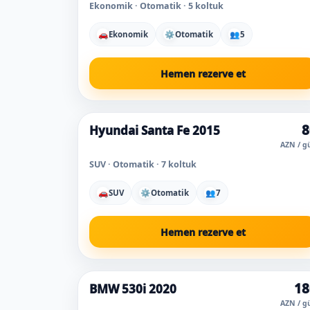
Ekonomik · Otomatik · 5 koltuk
🚗
Ekonomik
⚙
Otomatik
👥
5
Hemen rezerve et
8
Hyundai Santa Fe 2015
AZN / g
SUV · Otomatik · 7 koltuk
🚗
SUV
⚙
Otomatik
👥
7
Hemen rezerve et
18
BMW 530i 2020
AZN / g