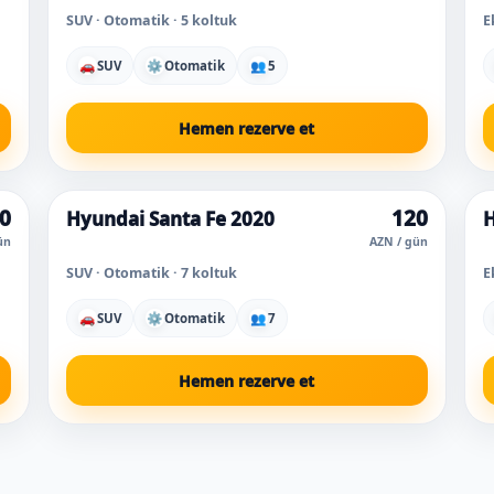
SUV · Otomatik · 5 koltuk
E
🚗
SUV
⚙
Otomatik
👥
5
Hemen rezerve et
0
120
Hyundai Santa Fe 2020
H
ün
AZN / gün
SUV · Otomatik · 7 koltuk
E
🚗
SUV
⚙
Otomatik
👥
7
Hemen rezerve et