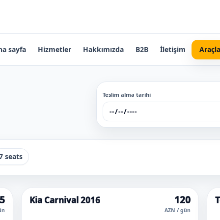
na sayfa
Hizmetler
Hakkımızda
B2B
İletişim
Araçla
Teslim alma tarihi
7 seats
5
120
Kia Carnival 2016
T
ün
AZN / gün