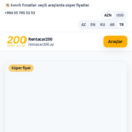
%
Sınırlı fırsatlar: seçili araçlarda süper fiyatlar.
+994 55 705 53 53
AZN
USD
AZ
EN
RU
AR
TR
Rentacar200
Araçlar
rentacar200.az
Süper fiyat