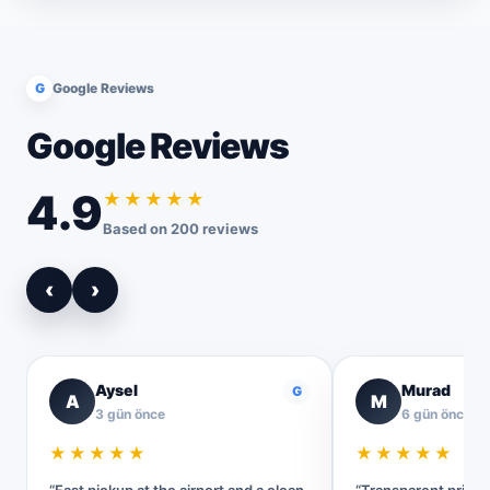
G
Google Reviews
Google Reviews
4.9
★★★★★
Based on 200 reviews
‹
›
Aysel
Murad
G
A
M
3 gün önce
6 gün önce
★★★★★
★★★★★