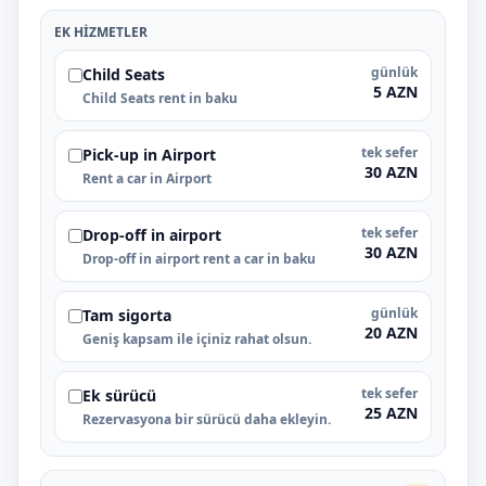
EK HIZMETLER
günlük
Child Seats
5 AZN
Child Seats rent in baku
tek sefer
Pick-up in Airport
30 AZN
Rent a car in Airport
tek sefer
Drop-off in airport
30 AZN
Drop-off in airport rent a car in baku
günlük
Tam sigorta
20 AZN
Geniş kapsam ile içiniz rahat olsun.
tek sefer
Ek sürücü
25 AZN
Rezervasyona bir sürücü daha ekleyin.