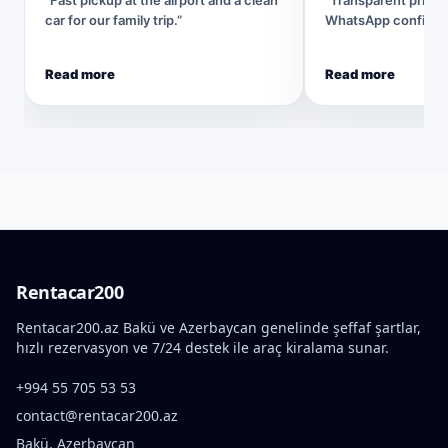
“Fast pickup at the airport and a clean
“Transparent pricin
car for our family trip.”
WhatsApp confirmat
Read more
Read more
Rentacar200
Rentacar200.az Bakü ve Azerbaycan genelinde şeffaf şartlar,
hızlı rezervasyon ve 7/24 destek ile araç kiralama sunar.
+994 55 705 53 53
contact@rentacar200.az
Bakü, Azerbaycan