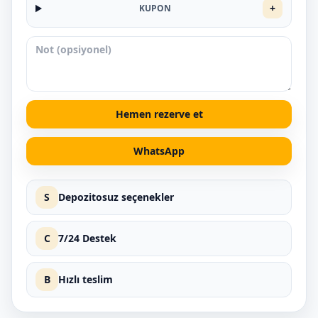
+
KUPON
Hemen rezerve et
WhatsApp
S
Depozitosuz seçenekler
C
7/24 Destek
B
Hızlı teslim