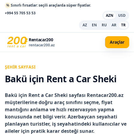
%
Sınırlı fırsatlar: seçili araçlarda süper fiyatlar.
+994 55 705 53 53
AZN
USD
AZ
EN
RU
AR
TR
Rentacar200
Araçlar
rentacar200.az
ŞEHIR SAYFASI
Bakü için Rent a Car Sheki
Bakü için Rent a Car Sheki
sayfası Rentacar200.az
müşterilerine doğru araç sınıfını seçme, fiyat
mantığını anlama ve hızlı rezervasyon yapma
konusunda net bilgi verir. Azerbaycan seyahati
planlayan turistler, iş seyahatindeki kullanıcılar ve
aileler için pratik karar desteği sunar.