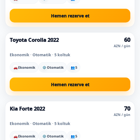
Hemen rezerve et
60
Toyota Corolla 2022
Süper fiyat
AZN / gün
Ekonomik · Otomatik · 5 koltuk
🚗
Ekonomik
⚙
Otomatik
👥
5
Hemen rezerve et
70
Kia Forte 2022
Süper fiyat
AZN / gün
Ekonomik · Otomatik · 5 koltuk
🚗
Ekonomik
⚙
Otomatik
👥
5