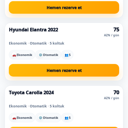
Hemen rezerve et
75
Hyundai Elantra 2022
Süper fiyat
AZN / gün
Ekonomik · Otomatik · 5 koltuk
🚗
Ekonomik
⚙
Otomatik
👥
5
Hemen rezerve et
70
Toyota Carolla 2024
AZN / gün
Ekonomik · Otomatik · 5 koltuk
🚗
Ekonomik
⚙
Otomatik
👥
5