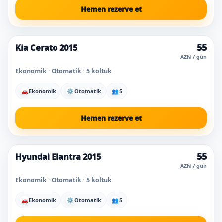
Hemen rezerve et
55
Kia Cerato 2015
Süper fiyat
Bugün popüler
AZN / gün
Ekonomik · Otomatik · 5 koltuk
🚗
Ekonomik
⚙
Otomatik
👥
5
Hemen rezerve et
55
Hyundai Elantra 2015
AZN / gün
Ekonomik · Otomatik · 5 koltuk
🚗
Ekonomik
⚙
Otomatik
👥
5