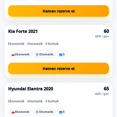
Hemen rezerve et
60
Kia Forte 2021
Süper fiyat
AZN / gün
Ekonomik · Otomatik · 5 koltuk
🚗
Ekonomik
⚙
Otomatik
👥
5
Hemen rezerve et
65
Hyundai Elantra 2020
AZN / gün
Ekonomik · Otomatik · 5 koltuk
🚗
Ekonomik
⚙
Otomatik
👥
5