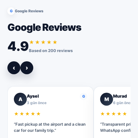
G
Google Reviews
Google Reviews
4.9
★★★★★
Based on 200 reviews
‹
›
Aysel
Murad
G
A
M
3 gün önce
6 gün önce
★★★★★
★★★★★
“Fast pickup at the airport and a clean
“Transparent pricin
car for our family trip.”
WhatsApp confirmat