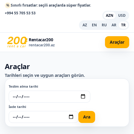
%
Sınırlı fırsatlar: seçili araçlarda süper fiyatlar.
+994 55 705 53 53
AZN
USD
AZ
EN
RU
AR
TR
Rentacar200
Araçlar
rentacar200.az
Araçlar
Tarihleri seçin ve uygun araçları görün.
Teslim alma tarihi
İade tarihi
Ara