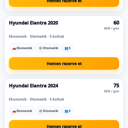
Hemen rezerve et
60
Hyundai Elantra 2020
Süper fiyat
AZN / gün
Ekonomik · Otomatik · 5 koltuk
🚗
Ekonomik
⚙
Otomatik
👥
5
Hemen rezerve et
75
Hyundai Elantra 2024
En çok seçilen
AZN / gün
Ekonomik · Otomatik · 5 koltuk
🚗
Ekonomik
⚙
Otomatik
👥
5
Hemen rezerve et