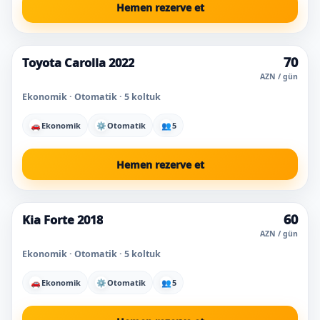
Hemen rezerve et
70
Toyota Carolla 2022
AZN / gün
Ekonomik · Otomatik · 5 koltuk
🚗
Ekonomik
⚙
Otomatik
👥
5
Hemen rezerve et
60
Kia Forte 2018
Süper fiyat
AZN / gün
Ekonomik · Otomatik · 5 koltuk
🚗
Ekonomik
⚙
Otomatik
👥
5