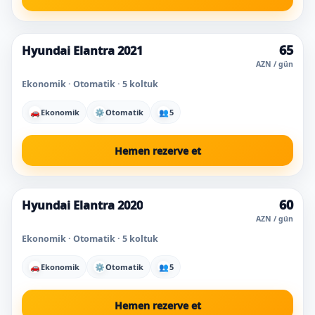
65
Hyundai Elantra 2021
AZN / gün
Ekonomik · Otomatik · 5 koltuk
🚗
Ekonomik
⚙
Otomatik
👥
5
Hemen rezerve et
60
Hyundai Elantra 2020
Süper fiyat
AZN / gün
Ekonomik · Otomatik · 5 koltuk
🚗
Ekonomik
⚙
Otomatik
👥
5
Hemen rezerve et