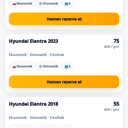
🚗
Ekonomik
⚙
Otomatik
👥
5
Hemen rezerve et
75
Hyundai Elantra 2023
Süper fiyat
En çok seçilen
AZN / gün
Ekonomik · Otomatik · 5 koltuk
🚗
Ekonomik
⚙
Otomatik
👥
5
Hemen rezerve et
55
Hyundai Elantra 2018
Süper fiyat
Bugün popüler
AZN / gün
Ekonomik · Otomatik · 5 koltuk