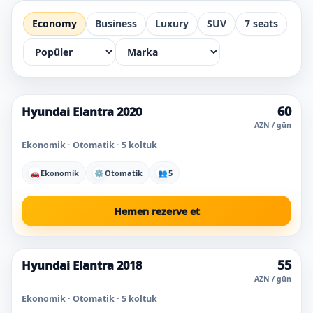
Economy
Business
Luxury
SUV
7 seats
60
Hyundai Elantra 2020
Süper fiyat
En çok seçilen
Bugün popüler
AZN / gün
Ekonomik · Otomatik · 5 koltuk
🚗
Ekonomik
⚙
Otomatik
👥
5
Hemen rezerve et
55
Hyundai Elantra 2018
Bugün popüler
AZN / gün
Ekonomik · Otomatik · 5 koltuk