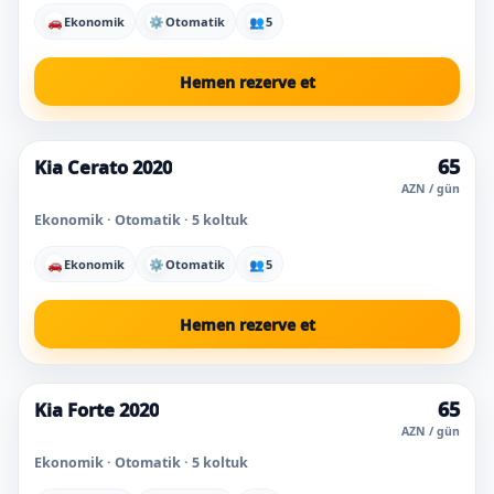
🚗
Ekonomik
⚙
Otomatik
👥
5
Hemen rezerve et
65
Kia Cerato 2020
AZN / gün
Ekonomik · Otomatik · 5 koltuk
🚗
Ekonomik
⚙
Otomatik
👥
5
Hemen rezerve et
65
Kia Forte 2020
Süper fiyat
En çok seçilen
AZN / gün
Ekonomik · Otomatik · 5 koltuk