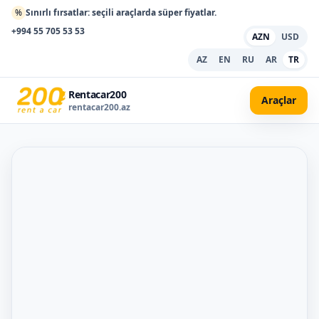
%
Sınırlı fırsatlar: seçili araçlarda süper fiyatlar.
+994 55 705 53 53
AZN
USD
AZ
EN
RU
AR
TR
Rentacar200
Araçlar
rentacar200.az