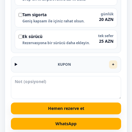
günlük
Tam sigorta
20 AZN
Geniş kapsam ile içiniz rahat olsun.
tek sefer
Ek sürücü
25 AZN
Rezervasyona bir sürücü daha ekleyin.
+
KUPON
Hemen rezerve et
WhatsApp