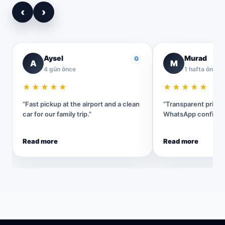
‹
›
Aysel
Murad
G
A
M
4 gün önce
1 hafta önce
★★★★★
★★★★★
“Fast pickup at the airport and a clean
“Transparent pricin
car for our family trip.”
WhatsApp confirmat
Read more
Read more