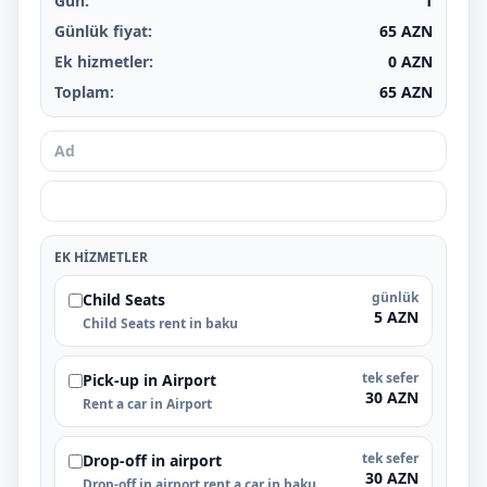
Gün:
1
Günlük fiyat:
65
AZN
Ek hizmetler:
0
AZN
Toplam:
65
AZN
EK HIZMETLER
günlük
Child Seats
5 AZN
Child Seats rent in baku
tek sefer
Pick-up in Airport
30 AZN
Rent a car in Airport
tek sefer
Drop-off in airport
30 AZN
Drop-off in airport rent a car in baku