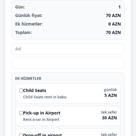
Gün:
1
Günlük fiyat:
70
AZN
Ek hizmetler:
0
AZN
Toplam:
70
AZN
EK HIZMETLER
günlük
Child Seats
5 AZN
Child Seats rent in baku
tek sefer
Pick-up in Airport
30 AZN
Rent a car in Airport
tek sefer
Drop-off in airport