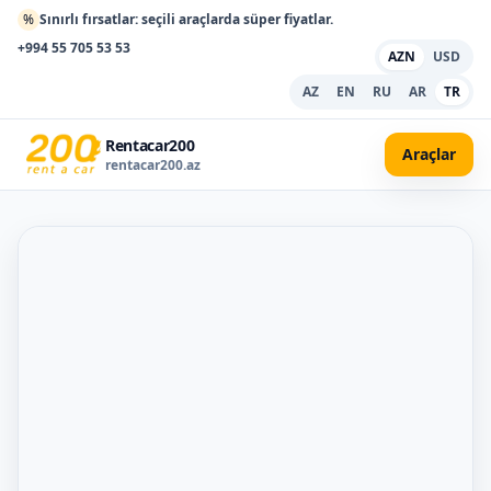
%
Sınırlı fırsatlar: seçili araçlarda süper fiyatlar.
+994 55 705 53 53
AZN
USD
AZ
EN
RU
AR
TR
Rentacar200
Araçlar
rentacar200.az