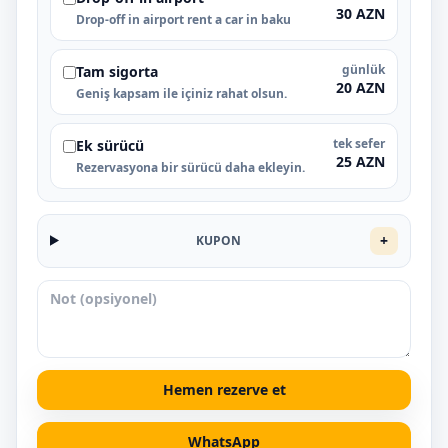
30 AZN
Drop-off in airport rent a car in baku
günlük
Tam sigorta
20 AZN
Geniş kapsam ile içiniz rahat olsun.
tek sefer
Ek sürücü
25 AZN
Rezervasyona bir sürücü daha ekleyin.
+
KUPON
Hemen rezerve et
WhatsApp