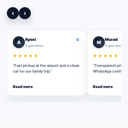
‹
›
Aysel
Murad
G
A
M
2 gün önce
5 gün önce
★★★★★
★★★★★
“Fast pickup at the airport and a clean
“Transparent pricin
car for our family trip.”
WhatsApp confirmat
Read more
Read more