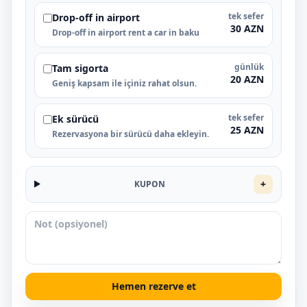
tek sefer
Drop-off in airport
30 AZN
Drop-off in airport rent a car in baku
günlük
Tam sigorta
20 AZN
Geniş kapsam ile içiniz rahat olsun.
tek sefer
Ek sürücü
25 AZN
Rezervasyona bir sürücü daha ekleyin.
+
KUPON
Hemen rezerve et