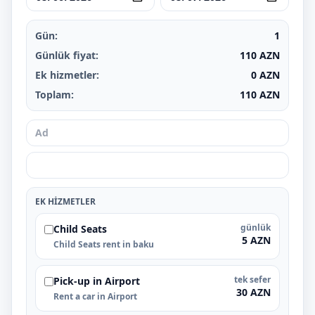
Gün:
1
Günlük fiyat:
110
AZN
Ek hizmetler:
0
AZN
Toplam:
110
AZN
EK HIZMETLER
günlük
Child Seats
5 AZN
Child Seats rent in baku
tek sefer
Pick-up in Airport
30 AZN
Rent a car in Airport