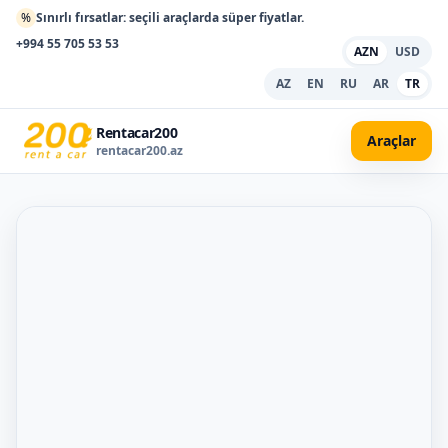
%
Sınırlı fırsatlar: seçili araçlarda süper fiyatlar.
+994 55 705 53 53
AZN
USD
AZ
EN
RU
AR
TR
Rentacar200
Araçlar
rentacar200.az