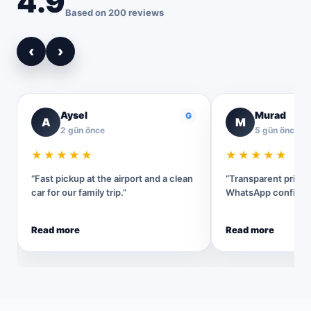
4.9
Based on 200 reviews
‹
›
Aysel
Murad
G
A
M
2 gün önce
5 gün önce
★★★★★
★★★★★
“Fast pickup at the airport and a clean
“Transparent pricin
car for our family trip.”
WhatsApp confirmat
Read more
Read more