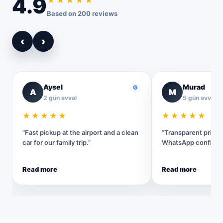
4.9
Based on 200 reviews
‹
›
Aysel
Murad
G
A
M
2 gün əvvəl
5 gün əvvəl
★★★★★
★★★★★
“Fast pickup at the airport and a clean
“Transparent pricin
car for our family trip.”
WhatsApp confirmat
Read more
Read more