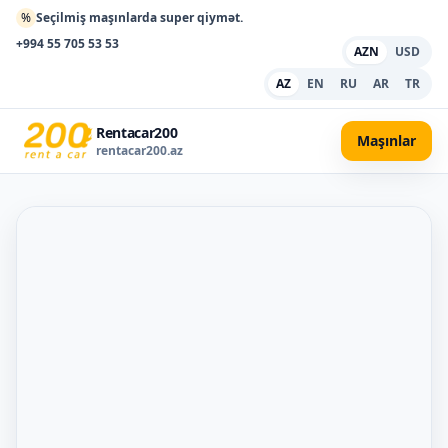
%
Seçilmiş maşınlarda super qiymət.
+994 55 705 53 53
AZN
USD
AZ
EN
RU
AR
TR
Rentacar200
Maşınlar
rentacar200.az