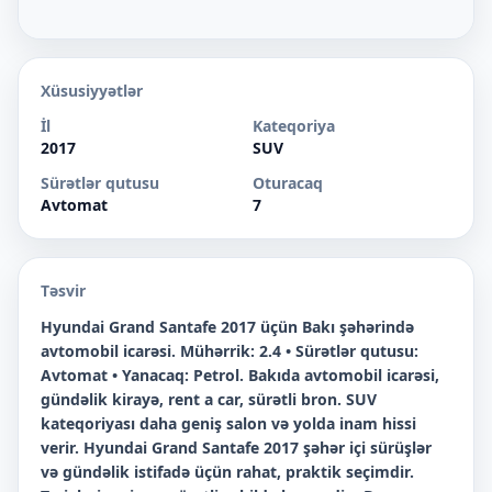
Xüsusiyyətlər
İl
Kateqoriya
2017
SUV
Sürətlər qutusu
Oturacaq
Avtomat
7
Təsvir
Hyundai Grand Santafe 2017 üçün Bakı şəhərində
avtomobil icarəsi. Mühərrik: 2.4 • Sürətlər qutusu:
Avtomat • Yanacaq: Petrol. Bakıda avtomobil icarəsi,
gündəlik kirayə, rent a car, sürətli bron. SUV
kateqoriyası daha geniş salon və yolda inam hissi
verir. Hyundai Grand Santafe 2017 şəhər içi sürüşlər
və gündəlik istifadə üçün rahat, praktik seçimdir.