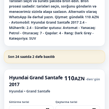
Tarixləri seçin və sürətli şəkildə bron edin. Bron
prosesi sadədir: tarixləri seçin, sorğunu göndərin və
menecerimiz sizinlə əlaqə saxlasın. Alternativ olaraq
WhatsApp ilə dərhal yazın. Qiymət: gündəlik 110 AZN
- Avtomobil: Hyundai Grand Santafe 2017 2.4 -
Mühərrik: 2.4 - Sürətlər qutusu: Avtomat - Yanacaq:
Petrol - Oturacaq: 7 - Qapılar: 4 - Rəng: Dark Grey -
Kateqoriya: SUV
Son 24 saatda 2 dəfə baxılıb
110
Hyundai Grand Santafe
AZN
-dən
/ gün
2017
Hyundai • Grand Santafe
Götürmə tarixi
Qaytarma tarixi