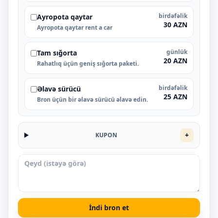
birdəfəlik
Ayropota qaytar
30 AZN
Ayropota qaytar rent a car
günlük
Tam sığorta
20 AZN
Rahatlıq üçün geniş sığorta paketi.
birdəfəlik
Əlavə sürücü
25 AZN
Bron üçün bir əlavə sürücü əlavə edin.
+
KUPON
İndi bron et