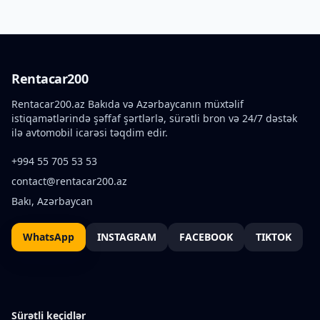
Rentacar200
Rentacar200.az Bakıda və Azərbaycanın müxtəlif
istiqamətlərində şəffaf şərtlərlə, sürətli bron və 24/7 dəstək
ilə avtomobil icarəsi təqdim edir.
+994 55 705 53 53
contact@rentacar200.az
Bakı, Azərbaycan
WhatsApp
INSTAGRAM
FACEBOOK
TIKTOK
Sürətli keçidlər