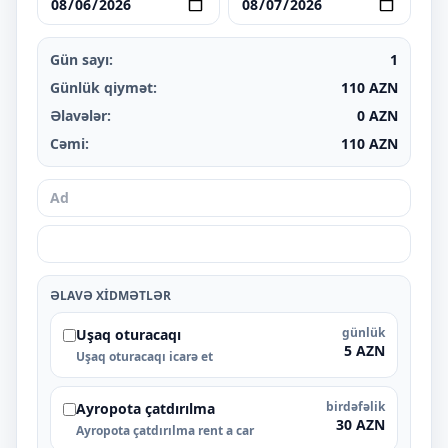
Gün sayı:
1
Günlük qiymət:
110
AZN
Əlavələr:
0
AZN
Cəmi:
110
AZN
ƏLAVƏ XIDMƏTLƏR
günlük
Uşaq oturacaqı
5 AZN
Uşaq oturacaqı icarə et
birdəfəlik
Ayropota çatdırılma
30 AZN
Ayropota çatdırılma rent a car