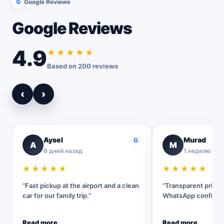
G
Google Reviews
Google Reviews
4.9
★★★★★
Based on 200 reviews
‹
›
Aysel
Murad
G
A
M
6 дней назад
1 неделю наз
★★★★★
★★★★★
“Fast pickup at the airport and a clean
“Transparent pricin
car for our family trip.”
WhatsApp confirmat
Read more
Read more