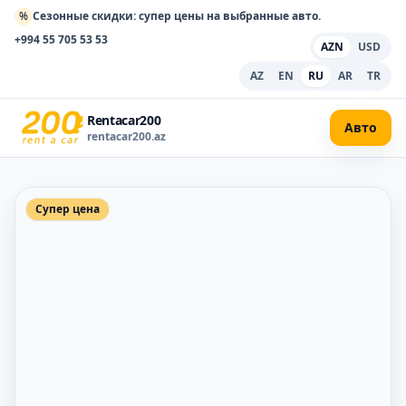
%
Сезонные скидки: супер цены на выбранные авто.
+994 55 705 53 53
AZN
USD
AZ
EN
RU
AR
TR
Rentacar200
Авто
rentacar200.az
Супер цена