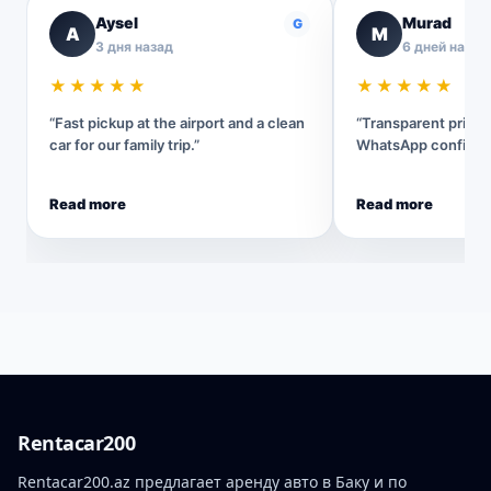
Aysel
Murad
G
A
M
3 дня назад
6 дней назад
★★★★★
★★★★★
“Fast pickup at the airport and a clean
“Transparent pricin
car for our family trip.”
WhatsApp confirmat
Read more
Read more
Rentacar200
Rentacar200.az предлагает аренду авто в Баку и по