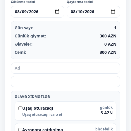
Götürmə tarixi
Qaytarma tarixi
Gün sayı:
1
Günlük qiymət:
300
AZN
Əlavələr:
0
AZN
Cəmi:
300
AZN
ƏLAVƏ XIDMƏTLƏR
günlük
Uşaq oturacaqı
5 AZN
Uşaq oturacaqı icarə et
birdəfəlik
Ayropota çatdırılma