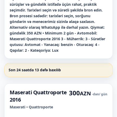
sürüşlər və gündəlik istifadə üçün rahat, praktik
seçimdir. Tarixləri seçin və sürətli şəkildə bron edin.
Bron prosesi sadədir: tarixləri seçin, sorğunu
göndərin və menecerimiz sizinlə əlaqə saxlasın.
Alternativ olaraq WhatsApp ilə dərhal yazın. Qiymət:
gündəlik 350 AZN • Minimum 2 gün - Avtomobil:
Maserati Quattroporte 2016 3 - Mühərrik: 3 - Sürətlər
qutusu: Avtomat - Yanacaq: benzin - Oturacaq: 4 -
Qapılar: 2 - Kateqoriya: Lux
Son 24 saatda 13 dəfə baxılıb
300
Maserati Quattroporte
AZN
-dən
/ gün
2016
Maserati • Quattroporte