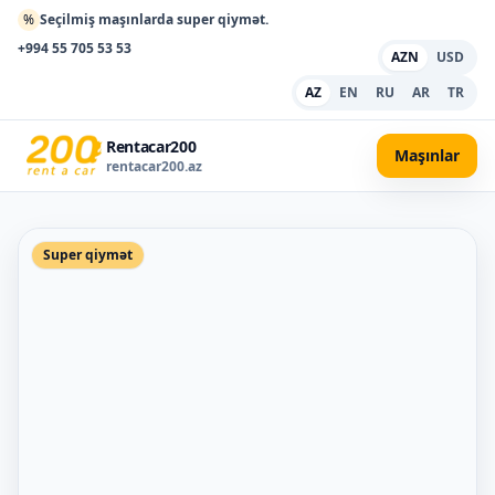
%
Seçilmiş maşınlarda super qiymət.
+994 55 705 53 53
AZN
USD
AZ
EN
RU
AR
TR
Rentacar200
Maşınlar
rentacar200.az
Super qiymət