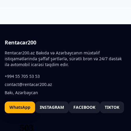
Rentacar200
Rentacar200.az Bakıda və Azərbaycanın müxtəlif
istiqamətlərində şəffaf şərtlərlə, sürətli bron və 24/7 dəstək
ilə avtomobil icarəsi təqdim edir.
+994 55 705 53 53
contact@rentacar200.az
Bakı, Azərbaycan
WhatsApp
INSTAGRAM
FACEBOOK
TIKTOK