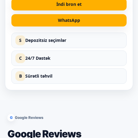
İndi bron et
WhatsApp
S
Depozitsiz seçimlər
C
24/7 Dəstək
B
Sürətli təhvil
G
Google Reviews
Google Reviews