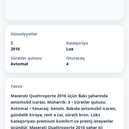
Xüsusiyyətlər
İl
Kateqoriya
2016
Lux
Sürətlər qutusu
Oturacaq
Avtomat
4
Təsvir
Maserati Quattroporte 2016 üçün Bakı şəhərində
avtomobil icarəsi. Mühərrik: 3 • Sürətlər qutusu:
Avtomat • Yanacaq: benzin. Bakıda avtomobil icarəsi,
gündəlik kirayə, rent a car, sürətli bron. Lüks
kateqoriyası premium komfort və prestij istəyənlər
üçündür. Maserati Quattroporte 2016 şəhər içi