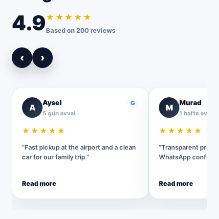
4.9
★★★★★
Based on 200 reviews
‹
›
Aysel
Murad
G
A
M
5 gün əvvəl
1 həftə əvvəl
★★★★★
★★★★★
“Fast pickup at the airport and a clean
“Transparent pricin
car for our family trip.”
WhatsApp confirmat
Read more
Read more