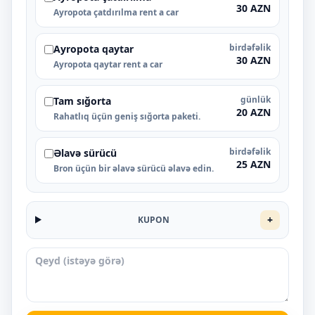
30 AZN
Ayropota çatdırılma rent a car
birdəfəlik
Ayropota qaytar
30 AZN
Ayropota qaytar rent a car
günlük
Tam sığorta
20 AZN
Rahatlıq üçün geniş sığorta paketi.
birdəfəlik
Əlavə sürücü
25 AZN
Bron üçün bir əlavə sürücü əlavə edin.
+
KUPON