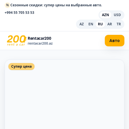
%
Сезонные скидки: супер цены на выбранные авто.
+994 55 705 53 53
AZN
USD
AZ
EN
RU
AR
TR
Rentacar200
Авто
rentacar200.az
Супер цена