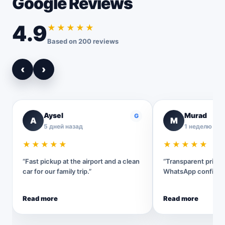
Google Reviews
4.9
★★★★★
Based on 200 reviews
‹
›
Aysel
Murad
G
A
M
5 дней назад
1 неделю наз
★★★★★
★★★★★
“Fast pickup at the airport and a clean
“Transparent pricin
car for our family trip.”
WhatsApp confirmat
Read more
Read more