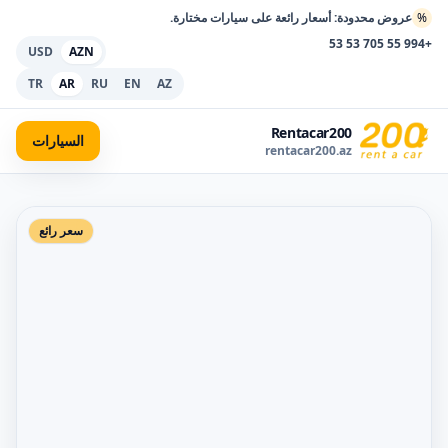
%
عروض محدودة: أسعار رائعة على سيارات مختارة.
+994 55 705 53 53
USD
AZN
TR
AR
RU
EN
AZ
Rentacar200
السيارات
rentacar200.az
سعر رائع