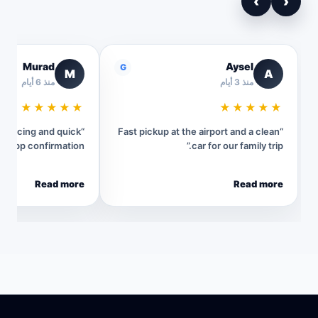
›
‹
Murad
Aysel
G
M
A
منذ 3 أيام
منذ 6 أيام
★★★★★
★★★★★
t pricing and quick
“Fast pickup at the airport and a clean
sApp confirmation.”
car for our family trip.”
Read more
Read more