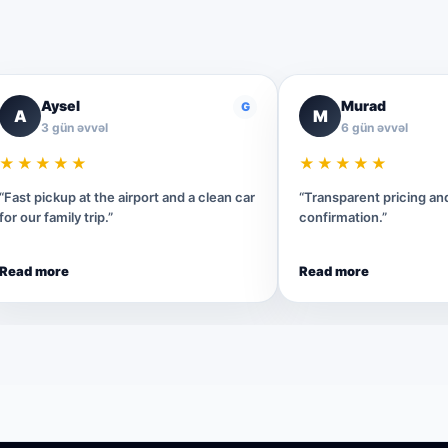
Aysel
Murad
G
A
M
3 gün əvvəl
6 gün əvvəl
★★★★★
★★★★★
“Fast pickup at the airport and a clean car
“Transparent pricing a
for our family trip.”
confirmation.”
Read more
Read more