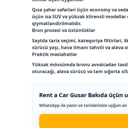
Qısa şəhər səfərləri üçün economy və seda
üçün isə SUV və yüksək klirensli modellər
qiymətləndirilməlidir.
Bron prosesi və üstünlüklər
Saytda tarix seçimi, kateqoriya filtirləri
sürücü yaşı, hava limanı təhvili və əlavə x
Praktik məsləhətlər
Yüksək mövsümdə bronu əvvəlcədən təsdiq
oturacağı, əlavə sürücü və tam sığorta sif
Rent a Car Gusar Bakıda üçün u
WhatsApp ilə yazın və tarixlərinizə uyğun ən y