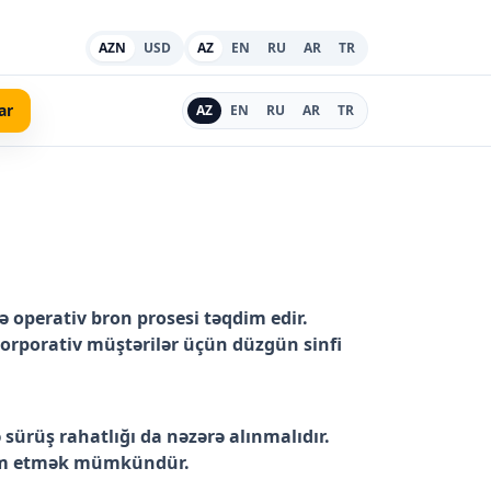
AZN
USD
AZ
EN
RU
AR
TR
ar
AZ
EN
RU
AR
TR
 operativ bron prosesi təqdim edir.
 korporativ müştərilər üçün düzgün sinfi
sürüş rahatlığı da nəzərə alınmalıdır.
eçim etmək mümkündür.