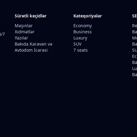
Sürətli keçidlər
Kateqoriyalar
SE
Maşınlar
Economy
Re
Xidmətlər
Business
Ba
4/7
Yazılar
Luxury
Mo
Bakıda Karavan və
SUV
Ba
Avtodom İcarəsi
7 seats
SU
Ec
Ba
Lu
Ba