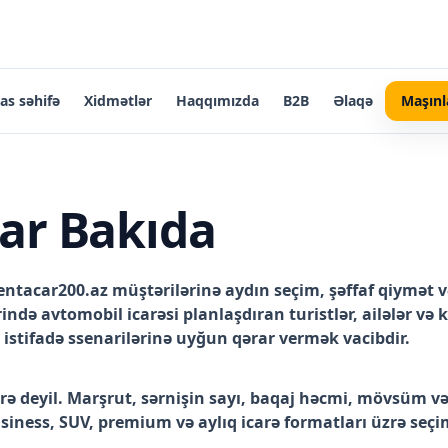
as səhifə
Xidmətlər
Haqqımızda
B2B
Əlaqə
Maşınl
ar Bakıda
ntacar200.az müştərilərinə aydın seçim, şəffaf qiymət və
ndə avtomobil icarəsi planlaşdıran turistlər, ailələr və
 istifadə ssenarilərinə uyğun qərar vermək vacibdir.
ə deyil. Marşrut, sərnişin sayı, baqaj həcmi, mövsüm və 
iness, SUV, premium və aylıq icarə formatları üzrə s