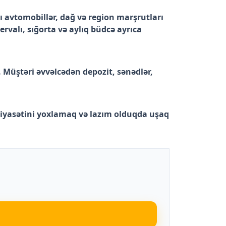
 avtomobillər, dağ və region marşrutları
rvalı, sığorta və aylıq büdcə ayrıca
 Müştəri əvvəlcədən depozit, sənədlər,
yasətini yoxlamaq və lazım olduqda uşaq