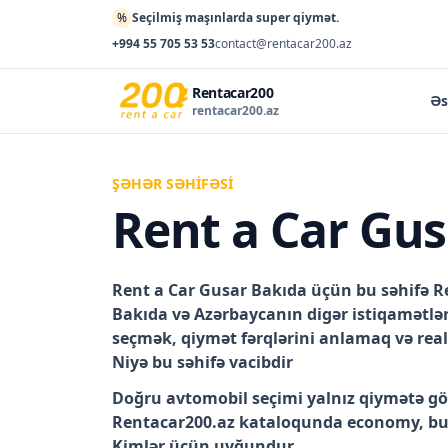
%
Seçilmiş maşınlarda super qiymət.
+994 55 705 53 53
contact@rentacar200.az
Rentacar200
Əs
rentacar200.az
ŞƏHƏR SƏHIFƏSI
Rent a Car Gus
Rent a Car Gusar Bakıda
üçün bu səhifə Re
Bakıda və Azərbaycanın digər istiqamətləri
seçmək, qiymət fərqlərini anlamaq və real
Niyə bu səhifə vacibdir
Doğru avtomobil seçimi yalnız qiymətə gör
Rentacar200.az kataloqunda economy, bus
Kimlər üçün uyğundur