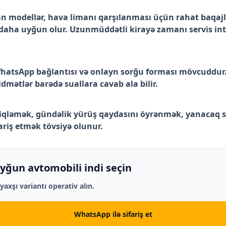
n modellər, hava limanı qarşılanması üçün rahat baqajlı
 daha uyğun olur. Uzunmüddətli kirayə zamanı servis inte
, WhatsApp bağlantısı və onlayn sorğu forması mövcuddur.
idmətlər barədə suallara cavab ala bilir.
ləmək, gündəlik yürüş qaydasını öyrənmək, yanacaq si
ariş etmək tövsiyə olunur.
yğun avtomobili indi seçin
axşı variantı operativ alın.
WhatsApp ilə sifariş et