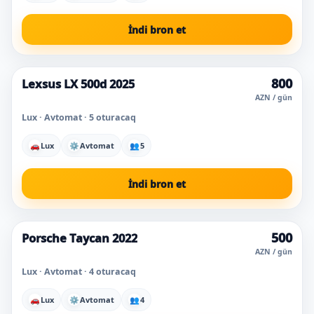
İndi bron et
800
Lexsus LX 500d 2025
Super qiymət
AZN / gün
Lux · Avtomat · 5 oturacaq
🚗
Lux
⚙
Avtomat
👥
5
İndi bron et
500
Porsche Taycan 2022
Super qiymət
AZN / gün
Lux · Avtomat · 4 oturacaq
🚗
Lux
⚙
Avtomat
👥
4