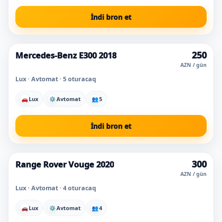
İndi bron et
250
Mercedes-Benz E300 2018
Super qiymət
AZN / gün
Lux · Avtomat · 5 oturacaq
🚗
Lux
⚙
Avtomat
👥
5
İndi bron et
300
Range Rover Vouge 2020
Super qiymət
AZN / gün
Lux · Avtomat · 4 oturacaq
🚗
Lux
⚙
Avtomat
👥
4