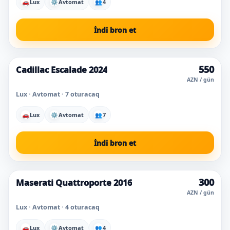
🚗
Lux
⚙
Avtomat
👥
4
İndi bron et
550
Cadillac Escalade 2024
Super qiymət
AZN / gün
Lux · Avtomat · 7 oturacaq
🚗
Lux
⚙
Avtomat
👥
7
İndi bron et
300
Maserati Quattroporte 2016
Super qiymət
AZN / gün
Lux · Avtomat · 4 oturacaq
🚗
Lux
⚙
Avtomat
👥
4