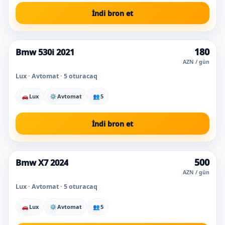
İndi bron et
180
Bmw 530i 2021
Super qiymət
AZN / gün
Lux · Avtomat · 5 oturacaq
🚗
Lux
⚙
Avtomat
👥
5
İndi bron et
500
Bmw X7 2024
Super qiymət
AZN / gün
Lux · Avtomat · 5 oturacaq
🚗
Lux
⚙
Avtomat
👥
5