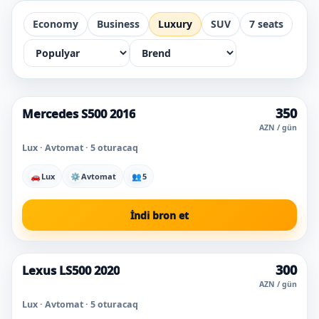
Economy
Business
Luxury
SUV
7 seats
350
Mercedes S500 2016
AZN / gün
Lux · Avtomat · 5 oturacaq
🚗
Lux
⚙
Avtomat
👥
5
İndi bron et
300
Lexus LS500 2020
AZN / gün
Lux · Avtomat · 5 oturacaq