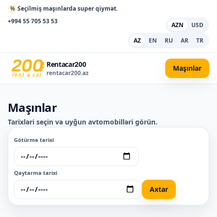
%
Seçilmiş maşınlarda super qiymət.
+994 55 705 53 53
AZN
USD
AZ
EN
RU
AR
TR
Rentacar200
Maşınlar
rentacar200.az
Maşınlar
Tarixləri seçin və uyğun avtomobilləri görün.
Götürmə tarixi
Qaytarma tarixi
Axtar