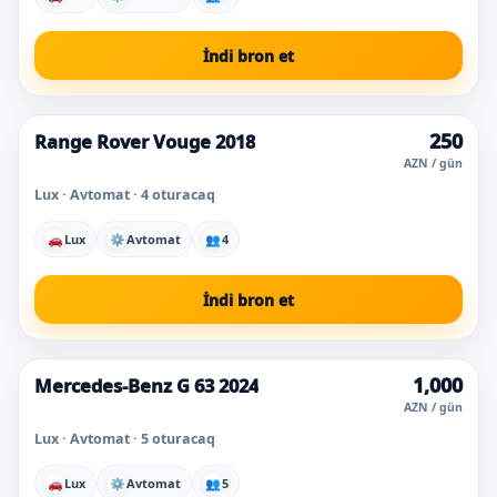
İndi bron et
250
Range Rover Vouge 2018
Super qiymət
AZN / gün
Lux · Avtomat · 4 oturacaq
🚗
Lux
⚙
Avtomat
👥
4
İndi bron et
1,000
Mercedes-Benz G 63 2024
Ən çox seçilən
AZN / gün
Lux · Avtomat · 5 oturacaq
🚗
Lux
⚙
Avtomat
👥
5