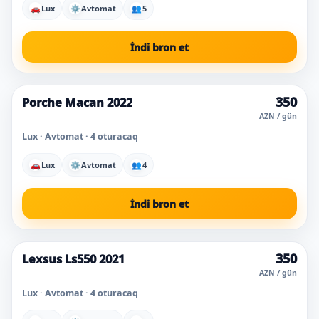
🚗
Lux
⚙
Avtomat
👥
5
İndi bron et
350
Porche Macan 2022
Super qiymət
AZN / gün
Lux · Avtomat · 4 oturacaq
🚗
Lux
⚙
Avtomat
👥
4
İndi bron et
350
Lexsus Ls550 2021
Super qiymət
AZN / gün
Lux · Avtomat · 4 oturacaq