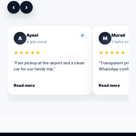
‹
›
Aysel
Murad
G
A
M
4 gün əvvəl
1 həftə əvvəl
★★★★★
★★★★★
“Fast pickup at the airport and a clean
“Transparent pricin
car for our family trip.”
WhatsApp confirmat
Read more
Read more