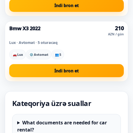
İndi bron et
210
Bmw X3 2022
Super qiymət
AZN / gün
Lux · Avtomat · 5 oturacaq
🚗
Lux
⚙
Avtomat
👥
5
İndi bron et
Kateqoriya üzrə suallar
What documents are needed for car
rental?