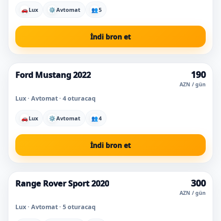
🚗
Lux
⚙
Avtomat
👥
5
İndi bron et
190
Ford Mustang 2022
Super qiymət
AZN / gün
Lux · Avtomat · 4 oturacaq
🚗
Lux
⚙
Avtomat
👥
4
İndi bron et
300
Range Rover Sport 2020
Super qiymət
AZN / gün
Lux · Avtomat · 5 oturacaq