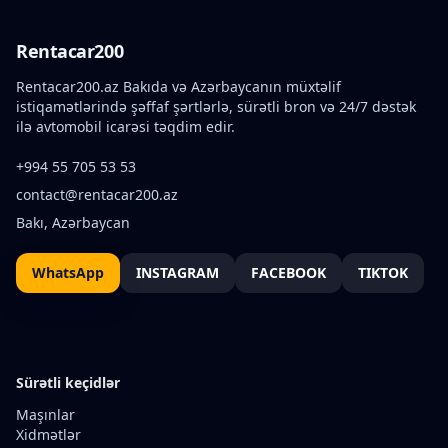
Rentacar200
Rentacar200.az Bakıda və Azərbaycanın müxtəlif
istiqamətlərində şəffaf şərtlərlə, sürətli bron və 24/7 dəstək
ilə avtomobil icarəsi təqdim edir.
+994 55 705 53 53
contact@rentacar200.az
Bakı, Azərbaycan
WhatsApp
INSTAGRAM
FACEBOOK
TIKTOK
Sürətli keçidlər
Maşınlar
Xidmətlər