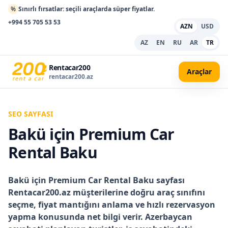
%
Sınırlı fırsatlar: seçili araçlarda süper fiyatlar.
+994 55 705 53 53
AZN
USD
AZ
EN
RU
AR
TR
Rentacar200
Araçlar
rentacar200.az
SEO SAYFASI
Bakü için Premium Car
Rental Baku
Bakü için Premium Car Rental Baku
sayfası
Rentacar200.az müşterilerine doğru araç sınıfını
seçme, fiyat mantığını anlama ve hızlı rezervasyon
yapma konusunda net bilgi verir. Azerbaycan