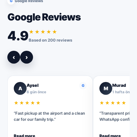
G
Google Reviews
Google Reviews
4.9
★★★★★
Based on 200 reviews
‹
›
Aysel
Murad
G
A
M
6 gün önce
1 hafta önce
★★★★★
★★★★★
“Fast pickup at the airport and a clean
“Transparent pricin
car for our family trip.”
WhatsApp confirmat
Read more
Read more