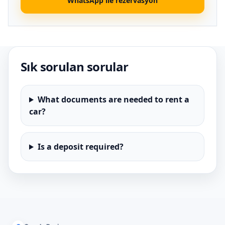
WhatsApp ile rezervasyon
Sık sorulan sorular
What documents are needed to rent a
car?
Is a deposit required?