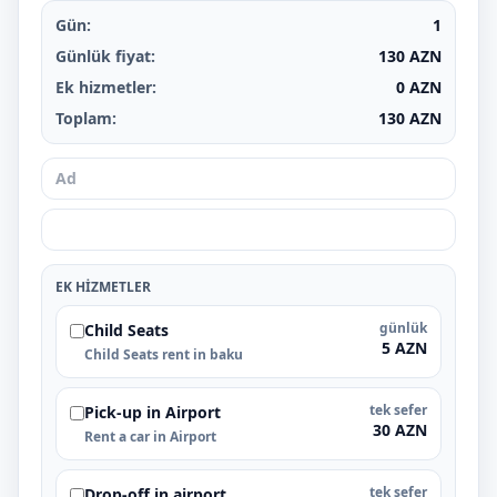
Gün:
1
Günlük fiyat:
130
AZN
Ek hizmetler:
0
AZN
Toplam:
130
AZN
EK HIZMETLER
günlük
Child Seats
5 AZN
Child Seats rent in baku
tek sefer
Pick-up in Airport
30 AZN
Rent a car in Airport
tek sefer
Drop-off in airport