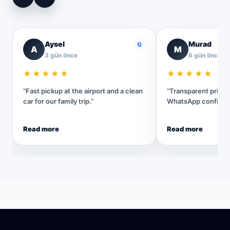
Aysel
Murad
G
A
M
3 gün önce
6 gün önce
★★★★★
★★★★★
“Fast pickup at the airport and a clean
“Transparent pricin
car for our family trip.”
WhatsApp confirmat
Read more
Read more