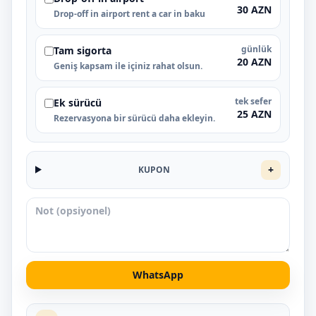
30 AZN
Drop-off in airport rent a car in baku
günlük
Tam sigorta
20 AZN
Geniş kapsam ile içiniz rahat olsun.
tek sefer
Ek sürücü
25 AZN
Rezervasyona bir sürücü daha ekleyin.
+
KUPON
WhatsApp