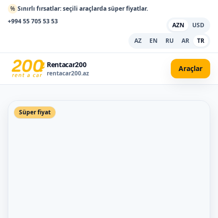
%
Sınırlı fırsatlar: seçili araçlarda süper fiyatlar.
+994 55 705 53 53
AZN
USD
AZ
EN
RU
AR
TR
Rentacar200
Araçlar
rentacar200.az
Süper fiyat