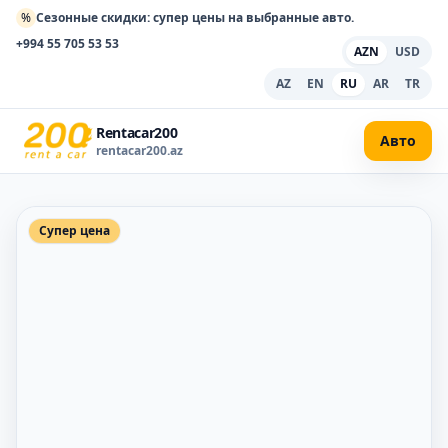
%
Сезонные скидки: супер цены на выбранные авто.
+994 55 705 53 53
AZN
USD
AZ
EN
RU
AR
TR
Rentacar200
Авто
rentacar200.az
Супер цена