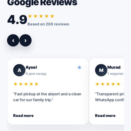
Google Reviews
4.9
★★★★★
Based on 200 reviews
‹
›
Aysel
Murad
G
A
M
4 дня назад
1 неделю наз
★★★★★
★★★★★
“Fast pickup at the airport and a clean
“Transparent pricin
car for our family trip.”
WhatsApp confirmat
Read more
Read more