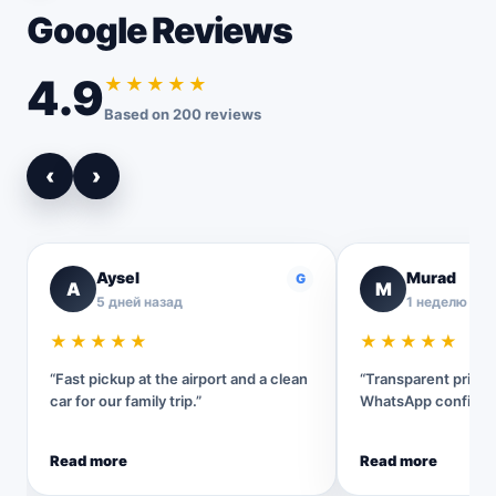
Google Reviews
4.9
★★★★★
Based on 200 reviews
‹
›
Aysel
Murad
G
A
M
5 дней назад
1 неделю наз
★★★★★
★★★★★
“Fast pickup at the airport and a clean
“Transparent pricin
car for our family trip.”
WhatsApp confirmat
Read more
Read more