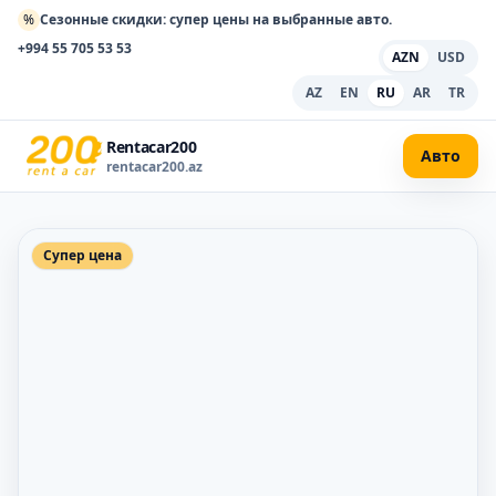
%
Сезонные скидки: супер цены на выбранные авто.
+994 55 705 53 53
AZN
USD
AZ
EN
RU
AR
TR
Rentacar200
Авто
rentacar200.az
Супер цена