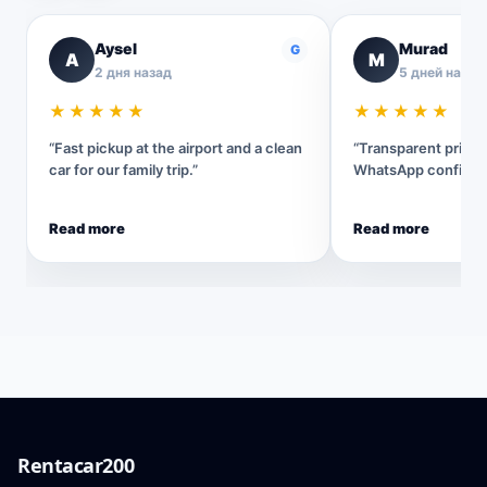
Aysel
Murad
G
A
M
2 дня назад
5 дней назад
★★★★★
★★★★★
“Fast pickup at the airport and a clean
“Transparent pricin
car for our family trip.”
WhatsApp confirmat
Read more
Read more
Rentacar200