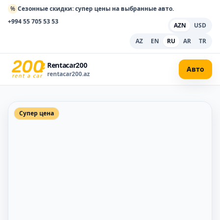
%
Сезонные скидки: супер цены на выбранные авто.
+994 55 705 53 53
AZN
USD
AZ
EN
RU
AR
TR
Rentacar200
Авто
rentacar200.az
Супер цена