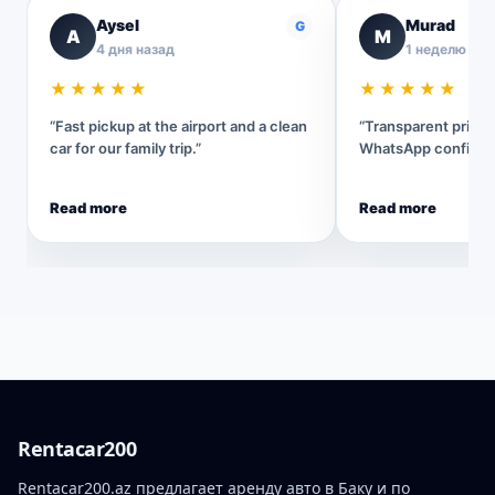
Aysel
Murad
G
A
M
4 дня назад
1 неделю наз
★★★★★
★★★★★
“Fast pickup at the airport and a clean
“Transparent pricin
car for our family trip.”
WhatsApp confirmat
Read more
Read more
Rentacar200
Rentacar200.az предлагает аренду авто в Баку и по