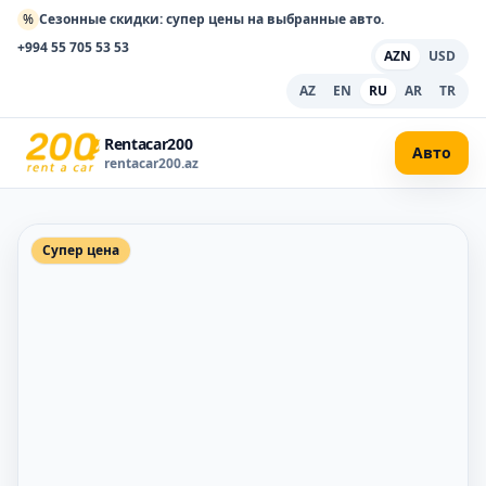
%
Сезонные скидки: супер цены на выбранные авто.
+994 55 705 53 53
AZN
USD
AZ
EN
RU
AR
TR
Rentacar200
Авто
rentacar200.az
Супер цена