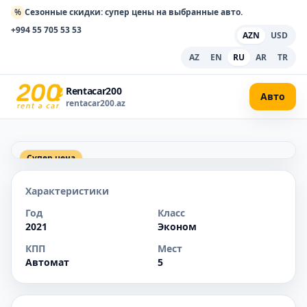
%
Сезонные скидки: супер цены на выбранные авто.
+994 55 705 53 53
AZN
USD
AZ
EN
RU
AR
TR
Rentacar200
Авто
rentacar200.az
Супер цена
Характеристики
Год
Класс
2021
Эконом
КПП
Мест
Автомат
5