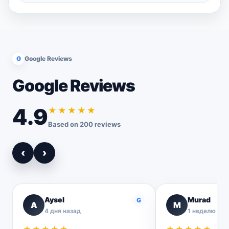
G
Google Reviews
Google Reviews
4.9
★★★★★
Based on 200 reviews
‹
›
Aysel
Murad
G
A
M
4 дня назад
1 неделю наз