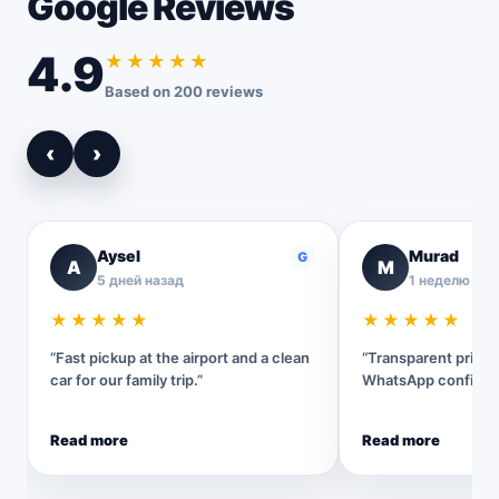
Google Reviews
4.9
★★★★★
Based on 200 reviews
‹
›
Aysel
Murad
G
A
M
5 дней назад
1 неделю наз
★★★★★
★★★★★
“Fast pickup at the airport and a clean
“Transparent pricin
car for our family trip.”
WhatsApp confirmat
Read more
Read more