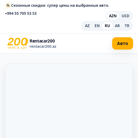
%
Сезонные скидки: супер цены на выбранные авто.
+994 55 705 53 53
AZN
USD
AZ
EN
RU
AR
TR
Rentacar200
Авто
rentacar200.az