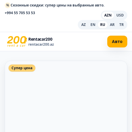
%
Сезонные скидки: супер цены на выбранные авто.
+994 55 705 53 53
AZN
USD
AZ
EN
RU
AR
TR
Rentacar200
Авто
rentacar200.az
Супер цена