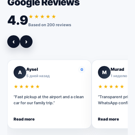
Google Reviews
4.9
★★★★★
Based on 200 reviews
‹
›
Aysel
Murad
G
A
M
5 дней назад
1 неделю наз
★★★★★
★★★★★
“Fast pickup at the airport and a clean
“Transparent pricin
car for our family trip.”
WhatsApp confirmat
Read more
Read more