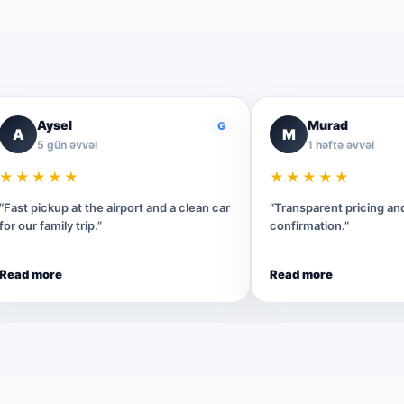
Aysel
Murad
G
A
M
5 gün əvvəl
1 həftə əvvəl
★★★★★
★★★★★
“Fast pickup at the airport and a clean car
“Transparent pricing a
for our family trip.”
confirmation.”
Read more
Read more