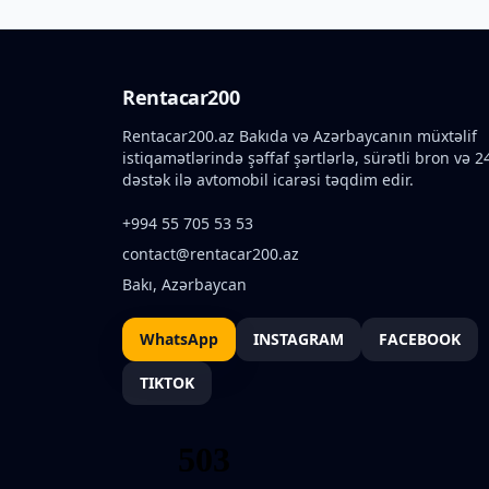
Rentacar200
Rentacar200.az Bakıda və Azərbaycanın müxtəlif
istiqamətlərində şəffaf şərtlərlə, sürətli bron və 2
dəstək ilə avtomobil icarəsi təqdim edir.
+994 55 705 53 53
contact@rentacar200.az
Bakı, Azərbaycan
WhatsApp
INSTAGRAM
FACEBOOK
TIKTOK