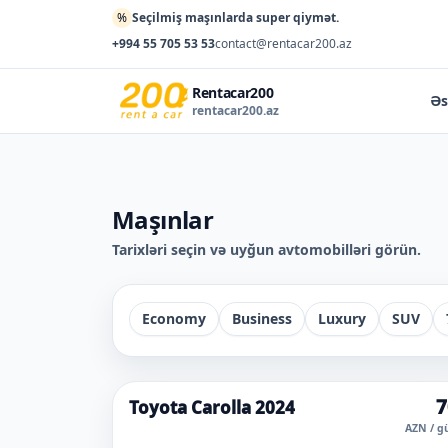
%
Seçilmiş maşınlarda super qiymət.
+994 55 705 53 53
contact@rentacar200.az
Rentacar200
Əs
rentacar200.az
Maşınlar
Tarixləri seçin və uyğun avtomobilləri görün.
Economy
Business
Luxury
SUV
7
Toyota Carolla 2024
AZN / g