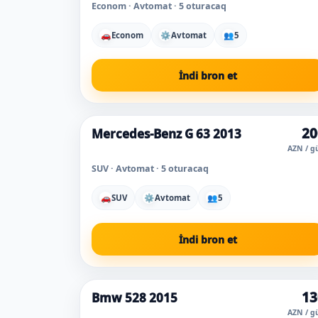
Econom · Avtomat · 5 oturacaq
🚗
Econom
⚙
Avtomat
👥
5
İndi bron et
20
Mercedes-Benz G 63 2013
AZN / g
SUV · Avtomat · 5 oturacaq
🚗
SUV
⚙
Avtomat
👥
5
İndi bron et
13
Bmw 528 2015
Super qiymət
AZN / g