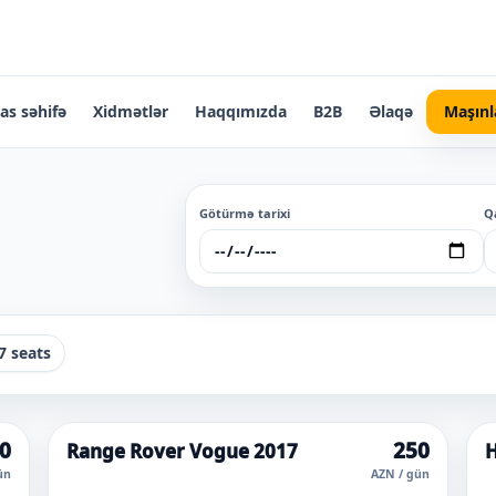
as səhifə
Xidmətlər
Haqqımızda
B2B
Əlaqə
Maşınl
Götürmə tarixi
Q
7 seats
0
250
Range Rover Vogue 2017
H
ün
AZN / gün