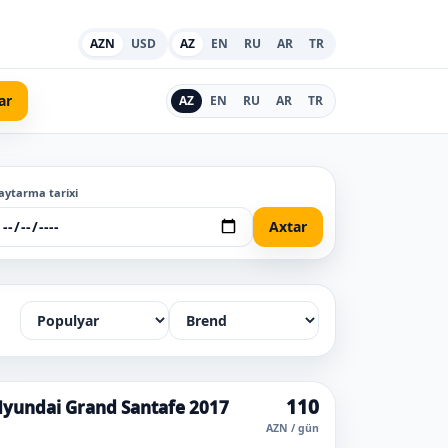
AZN
USD
AZ
EN
RU
AR
TR
ar
AZ
EN
RU
AR
TR
aytarma tarixi
Axtar
110
yundai Grand Santafe 2017
AZN / gün