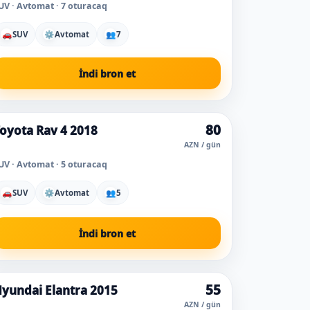
UV · Avtomat · 7 oturacaq
🚗
SUV
⚙
Avtomat
👥
7
İndi bron et
80
oyota Rav 4 2018
AZN / gün
UV · Avtomat · 5 oturacaq
🚗
SUV
⚙
Avtomat
👥
5
İndi bron et
55
yundai Elantra 2015
AZN / gün