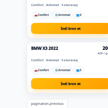
Comfort · Avtomat · 4 oturacaq
🚗
Comfort
⚙
Avtomat
👥
4
İndi bron et
20
BMW X3 2022
AZN / g
Comfort · Avtomat · 5 oturacaq
🚗
Comfort
⚙
Avtomat
👥
5
İndi bron et
pagination.previous