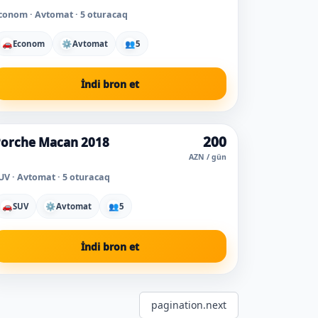
conom · Avtomat · 5 oturacaq
🚗
Econom
⚙
Avtomat
👥
5
İndi bron et
200
orche Macan 2018
Super qiymət
AZN / gün
UV · Avtomat · 5 oturacaq
🚗
SUV
⚙
Avtomat
👥
5
İndi bron et
pagination.next