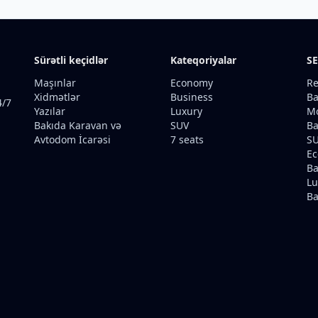
Sürətli keçidlər
Kateqoriyalar
SE
Maşınlar
Economy
Re
Xidmətlər
Business
Ba
4/7
Yazılar
Luxury
Mo
Bakıda Karavan və
SUV
Ba
Avtodom İcarəsi
7 seats
SU
Ec
Ba
Lu
Ba