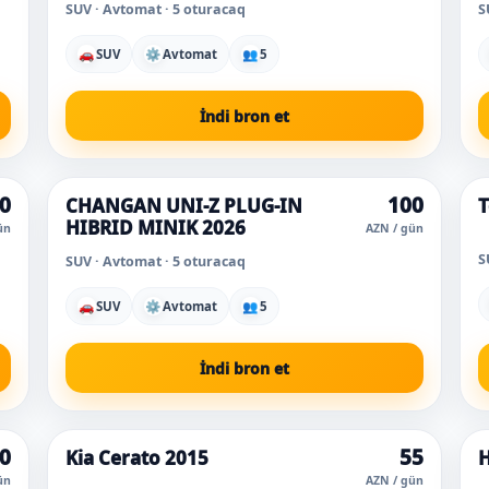
SUV · Avtomat · 5 oturacaq
S
🚗
SUV
⚙
Avtomat
👥
5
İndi bron et
0
100
CHANGAN UNI-Z PLUG-IN
T
Ən çox seçilən
HIBRID MINIK 2026
ün
AZN / gün
S
SUV · Avtomat · 5 oturacaq
🚗
SUV
⚙
Avtomat
👥
5
İndi bron et
0
55
Kia Cerato 2015
H
Super qiymət
ün
AZN / gün