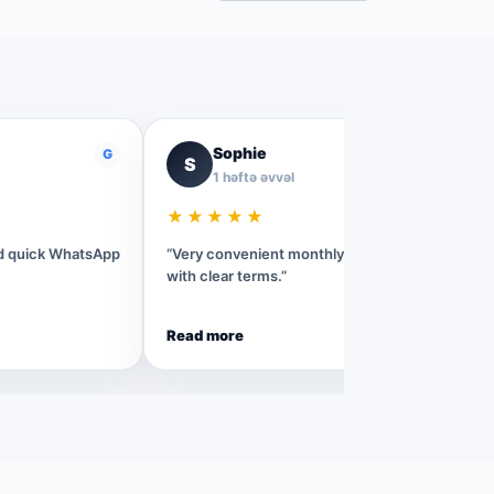
Sophie
G
G
S
1 həftə əvvəl
★★★★★
nd quick WhatsApp
“Very convenient monthly rental process
with clear terms.”
Read more