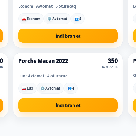
Econom · Avtomat · 5 oturacaq
E
🚗
Econom
⚙
Avtomat
👥
5
İndi bron et
0
350
Porche Macan 2022
P
Super qiymət
ün
AZN / gün
Lux · Avtomat · 4 oturacaq
S
🚗
Lux
⚙
Avtomat
👥
4
İndi bron et