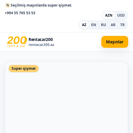
%
Seçilmiş maşınlarda super qiymət.
+994 55 705 53 53
AZN
USD
AZ
EN
RU
AR
TR
Rentacar200
Maşınlar
rentacar200.az
Super qiymət