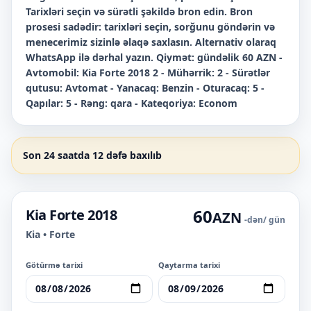
Tarixləri seçin və sürətli şəkildə bron edin. Bron
prosesi sadədir: tarixləri seçin, sorğunu göndərin və
menecerimiz sizinlə əlaqə saxlasın. Alternativ olaraq
WhatsApp ilə dərhal yazın. Qiymət: gündəlik 60 AZN -
Avtomobil: Kia Forte 2018 2 - Mühərrik: 2 - Sürətlər
qutusu: Avtomat - Yanacaq: Benzin - Oturacaq: 5 -
Qapılar: 5 - Rəng: qara - Kateqoriya: Econom
Son 24 saatda 12 dəfə baxılıb
60
Kia Forte 2018
AZN
-dən
/ gün
Kia • Forte
Götürmə tarixi
Qaytarma tarixi