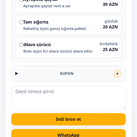
30 AZN
Ayropota qaytar rent a car
günlük
Tam sığorta
20 AZN
Rahatlıq üçün geniş sığorta paketi.
birdəfəlik
Əlavə sürücü
25 AZN
Bron üçün bir əlavə sürücü əlavə edin.
+
KUPON
İndi bron et
WhatsApp