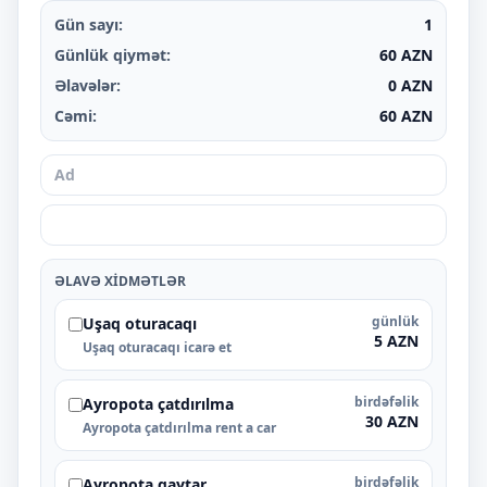
Gün sayı:
1
Günlük qiymət:
60
AZN
Əlavələr:
0
AZN
Cəmi:
60
AZN
ƏLAVƏ XIDMƏTLƏR
günlük
Uşaq oturacaqı
5 AZN
Uşaq oturacaqı icarə et
birdəfəlik
Ayropota çatdırılma
30 AZN
Ayropota çatdırılma rent a car
birdəfəlik
Ayropota qaytar