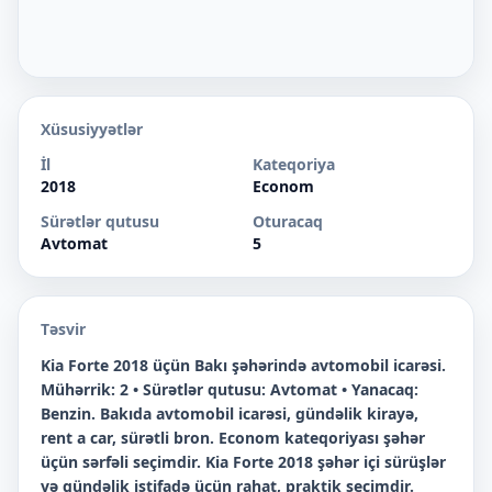
Xüsusiyyətlər
İl
Kateqoriya
2018
Econom
Sürətlər qutusu
Oturacaq
Avtomat
5
Təsvir
Kia Forte 2018 üçün Bakı şəhərində avtomobil icarəsi.
Mühərrik: 2 • Sürətlər qutusu: Avtomat • Yanacaq:
Benzin. Bakıda avtomobil icarəsi, gündəlik kirayə,
rent a car, sürətli bron. Econom kateqoriyası şəhər
üçün sərfəli seçimdir. Kia Forte 2018 şəhər içi sürüşlər
və gündəlik istifadə üçün rahat, praktik seçimdir.