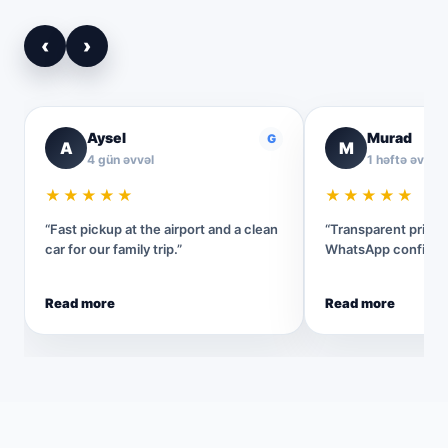
‹
›
Aysel
Murad
G
A
M
4 gün əvvəl
1 həftə əvvəl
★★★★★
★★★★★
“Fast pickup at the airport and a clean
“Transparent pricin
car for our family trip.”
WhatsApp confirmat
Read more
Read more