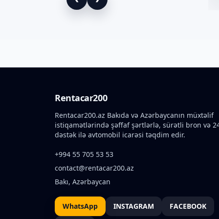
Rentacar200
Rentacar200.az Bakıda və Azərbaycanın müxtəlif
istiqamətlərində şəffaf şərtlərlə, sürətli bron və 2
dəstək ilə avtomobil icarəsi təqdim edir.
+994 55 705 53 53
contact@rentacar200.az
Bakı, Azərbaycan
WhatsApp
INSTAGRAM
FACEBOOK