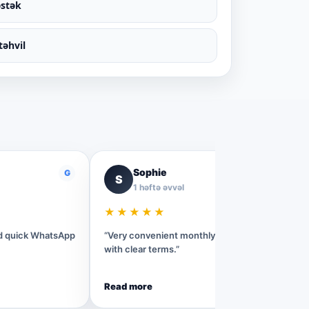
əstək
təhvil
Sophie
G
G
S
1 həftə əvvəl
★★★★★
nd quick WhatsApp
“Very convenient monthly rental process
with clear terms.”
Read more