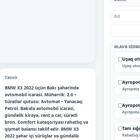
ƏLAVƏ XIDM
Uşaq ot
Uşaq otur
Təsvir
Ayropot
BMW X3 2022 üçün Bakı şəhərində
Ayropota 
avtomobil icarəsi. Mühərrik: 2.0 •
Sürətlər qutusu: Avtomat • Yanacaq:
Ayropot
Petrol. Bakıda avtomobil icarəsi,
Ayropota 
gündəlik kirayə, rent a car, sürətli
bron. Comfort kateqoriyası rahatlıq və
Tam sığ
qiymət balansı təklif edir. BMW X3
Rahatlıq 
2022 şəhər içi sürüşlər və gündəlik