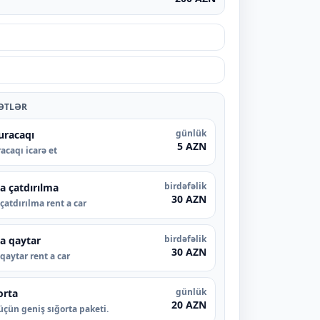
ƏTLƏR
günlük
uracaqı
5 AZN
acaqı icarə et
birdəfəlik
a çatdırılma
30 AZN
çatdırılma rent a car
birdəfəlik
a qaytar
30 AZN
qaytar rent a car
günlük
orta
20 AZN
üçün geniş sığorta paketi.