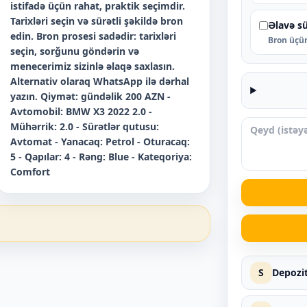
istifadə üçün rahat, praktik seçimdir.
Tarixləri seçin və sürətli şəkildə bron
Əlavə s
edin. Bron prosesi sadədir: tarixləri
Bron üçün
seçin, sorğunu göndərin və
menecerimiz sizinlə əlaqə saxlasın.
Alternativ olaraq WhatsApp ilə dərhal
yazın. Qiymət: gündəlik 200 AZN -
Avtomobil: BMW X3 2022 2.0 -
Mühərrik: 2.0 - Sürətlər qutusu:
Avtomat - Yanacaq: Petrol - Oturacaq:
5 - Qapılar: 4 - Rəng: Blue - Kateqoriya:
Comfort
S
Depozit