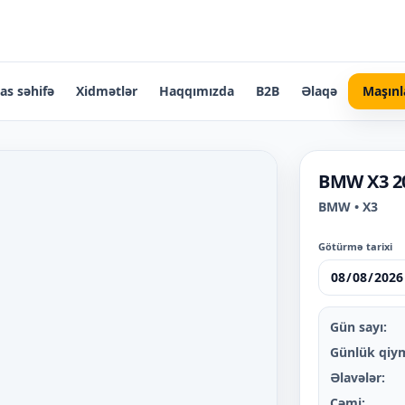
as səhifə
Xidmətlər
Haqqımızda
B2B
Əlaqə
Maşınl
BMW X3 2
BMW • X3
Götürmə tarixi
Gün sayı:
Günlük qiy
Əlavələr:
Cəmi: