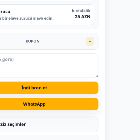
birdəfəlik
ürücü
25 AZN
 bir əlavə sürücü əlavə edin.
+
KUPON
İndi bron et
WhatsApp
siz seçimlər