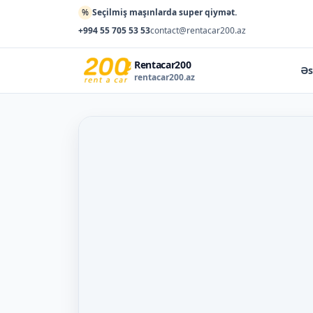
%
Seçilmiş maşınlarda super qiymət.
+994 55 705 53 53
contact@rentacar200.az
Rentacar200
Əs
rentacar200.az