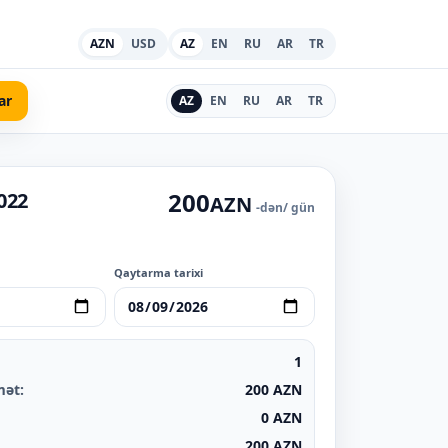
AZN
USD
AZ
EN
RU
AR
TR
ar
AZ
EN
RU
AR
TR
200
022
AZN
-dən
/ gün
Qaytarma tarixi
1
mət:
200
AZN
0
AZN
200
AZN