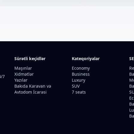
Sürətli keçidlər
Kateqoriyalar
SE
Maşınlar
Economy
Re
Xidmətlər
Business
Ba
4/7
Yazılar
Luxury
Mo
Bakıda Karavan və
SUV
Ba
Avtodom İcarəsi
7 seats
SU
Ec
Ba
Lu
Ba