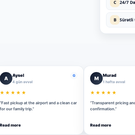
C
24/7 D
B
Sürətli 
Aysel
Murad
G
A
M
4 gün əvvəl
1 həftə əvvəl
★★★★★
★★★★★
“Fast pickup at the airport and a clean car
“Transparent pricing a
for our family trip.”
confirmation.”
Read more
Read more