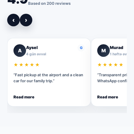
Based on 200 reviews
‹
›
Aysel
Murad
G
A
M
4 gün əvvəl
1 həftə əvvəl
★★★★★
★★★★★
“Fast pickup at the airport and a clean
“Transparent pricin
car for our family trip.”
WhatsApp confirmat
Read more
Read more