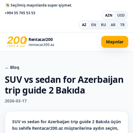
%
Seçilmiş maşınlarda super qiymət.
+994 55 705 53 53
AZN
USD
AZ
EN
RU
AR
TR
Rentacar200
Maşınlar
rentacar200.az
← Bloq
SUV vs sedan for Azerbaijan
trip guide 2 Bakıda
2026-03-17
SUV vs sedan for Azerbaijan trip guide 2 Bakıda
üçün
bu səhifə Rentacar200.az müştərilərinə aydın seçim,