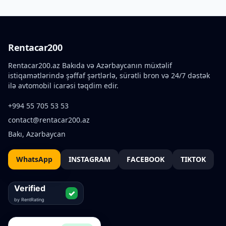
Rentacar200
Rentacar200.az Bakıda və Azərbaycanın müxtəlif
istiqamətlərində şəffaf şərtlərlə, sürətli bron və 24/7 dəstək
ilə avtomobil icarəsi təqdim edir.
+994 55 705 53 53
contact@rentacar200.az
Bakı, Azərbaycan
WhatsApp
INSTAGRAM
FACEBOOK
TIKTOK