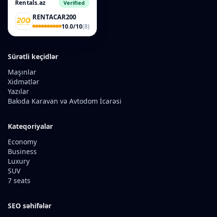
Rentals.az
Verified
RENTACAR200
10.0/10
(8)
Sürətli keçidlər
Maşınlar
Xidmətlər
Yazılar
Bakıda Karavan və Avtodom İcarəsi
Kateqoriyalar
Economy
Business
Luxury
SUV
7 seats
SEO səhifələr