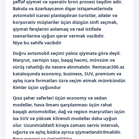
şəffaf qiymət və operativ bron prosesi təqdim edir.
Bakıda və Azərbaycanın digər istiqamətlərində
avtomobil icarəsi planlaşdıran turistlər, ailələr və
korporativ müştərilər üçün düzgün sinfi seçmək,
qiymət fərqlərini anlamaq və real istifadə
ssenarilərinə uyğun qərar vermək vacibdir.
Niyə bu səhifə vacibdir
Doğru avtomobil seçimi yalnız qiymətə görə deyil.
Marşrut, sərnişin sayı, baqaj həcmi, mövsüm və
sürüş rahatlığı da nəzərə alınmalıdır. Rentacar200.az
kataloqunda economy, business, SUV, premium və
aylıq icarə formatları üzrə seçim etmək mümkündür.
Kimlər üçün uyğundur
Qısa şəhər səfərləri üçün economy və sedan
modellər, hava limanı qarşılanması üçün rahat
baqajlı avtomobillər, dağ və region marşrutları üçün
isə SUV və yüksək klirensli modellər daha uyğun
olur. Uzunmüddətli kirayə zamanı servis intervalı,
sığorta və aylıq büdcə ayrıca qiymətləndirilməlidir.
Bron prosesi və üstünlüklər