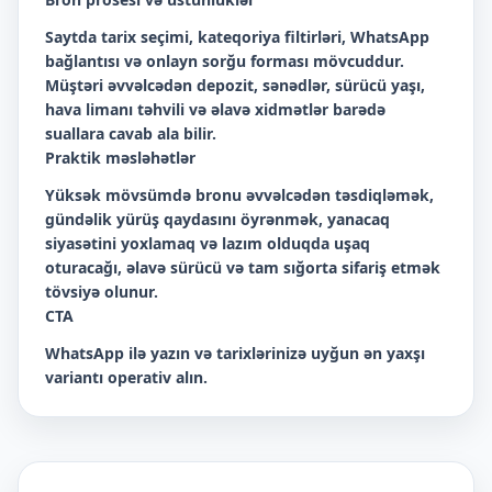
Saytda tarix seçimi, kateqoriya filtirləri, WhatsApp
bağlantısı və onlayn sorğu forması mövcuddur.
Müştəri əvvəlcədən depozit, sənədlər, sürücü yaşı,
hava limanı təhvili və əlavə xidmətlər barədə
suallara cavab ala bilir.
Praktik məsləhətlər
Yüksək mövsümdə bronu əvvəlcədən təsdiqləmək,
gündəlik yürüş qaydasını öyrənmək, yanacaq
siyasətini yoxlamaq və lazım olduqda uşaq
oturacağı, əlavə sürücü və tam sığorta sifariş etmək
tövsiyə olunur.
CTA
WhatsApp ilə yazın və tarixlərinizə uyğun ən yaxşı
variantı operativ alın.