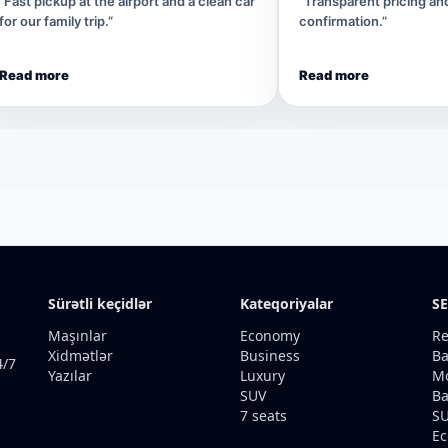
“Fast pickup at the airport and a clean car
“Transparent pricing a
for our family trip.”
confirmation.”
Read more
Read more
Sürətli keçidlər
Kateqoriyalar
SE
Maşınlar
Economy
Re
Xidmətlər
Business
Ba
4/7
Yazılar
Luxury
Mo
SUV
Ba
7 seats
SU
Ec