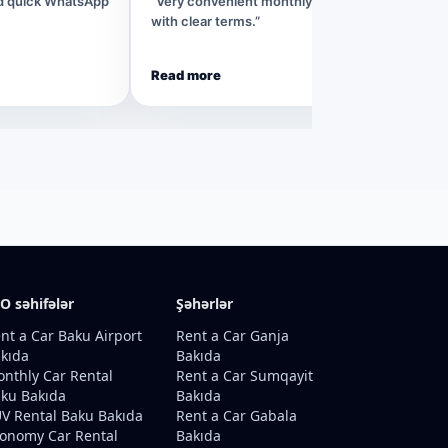
nd quick WhatsApp
“Very convenient monthly rental process
with clear terms.”
Read more
O səhifələr
Şəhərlər
nt a Car Baku Airport
Rent a Car Ganja
kıda
Bakıda
nthly Car Rental
Rent a Car Sumqayit
ku Bakıda
Bakıda
V Rental Baku Bakıda
Rent a Car Gabala
onomy Car Rental
Bakıda