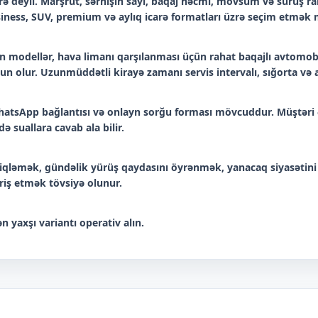
 deyil. Marşrut, sərnişin sayı, baqaj həcmi, mövsüm və sürüş raha
iness, SUV, premium və aylıq icarə formatları üzrə seçim etmə
 modellər, hava limanı qarşılanması üçün rahat baqajlı avtomobil
n olur. Uzunmüddətli kirayə zamanı servis intervalı, sığorta və a
, WhatsApp bağlantısı və onlayn sorğu forması mövcuddur. Müştəri 
ə suallara cavab ala bilir.
ləmək, gündəlik yürüş qaydasını öyrənmək, yanacaq siyasətini
ariş etmək tövsiyə olunur.
n yaxşı variantı operativ alın.