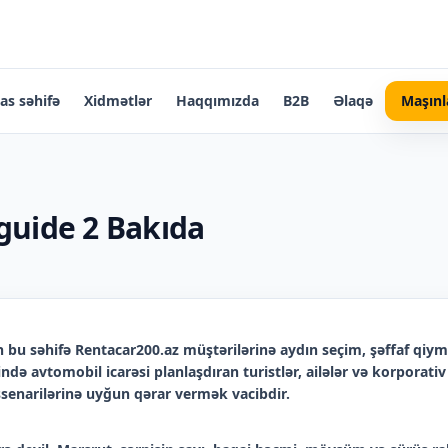
as səhifə
Xidmətlər
Haqqımızda
B2B
Əlaqə
Maşınl
guide 2 Bakıda
 bu səhifə Rentacar200.az müştərilərinə aydın seçim, şəffaf qiym
ndə avtomobil icarəsi planlaşdıran turistlər, ailələr və korporat
 ssenarilərinə uyğun qərar vermək vacibdir.