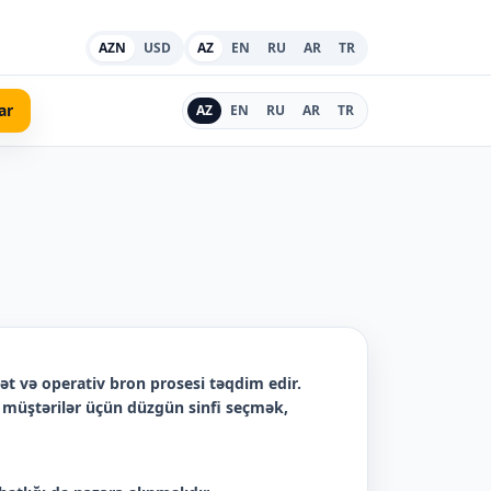
AZN
USD
AZ
EN
RU
AR
TR
ar
AZ
EN
RU
AR
TR
ət və operativ bron prosesi təqdim edir.
iv müştərilər üçün düzgün sinfi seçmək,