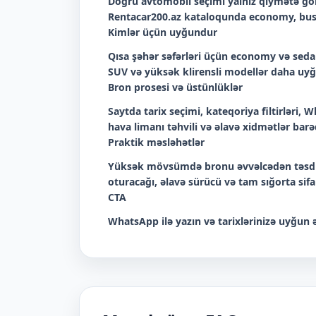
Doğru avtomobil seçimi yalnız qiymətə görə
Rentacar200.az kataloqunda economy, bus
Kimlər üçün uyğundur
Qısa şəhər səfərləri üçün economy və sedan
SUV və yüksək klirensli modellər daha uyğu
Bron prosesi və üstünlüklər
Saytda tarix seçimi, kateqoriya filtirləri
hava limanı təhvili və əlavə xidmətlər barəd
Praktik məsləhətlər
Yüksək mövsümdə bronu əvvəlcədən təsdiq
oturacağı, əlavə sürücü və tam sığorta sif
CTA
WhatsApp ilə yazın və tarixlərinizə uyğun ə