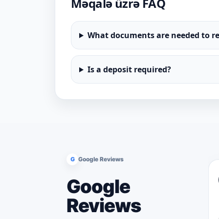
Məqalə üzrə FAQ
What documents are needed to re
Is a deposit required?
G
Google Reviews
Google
Reviews