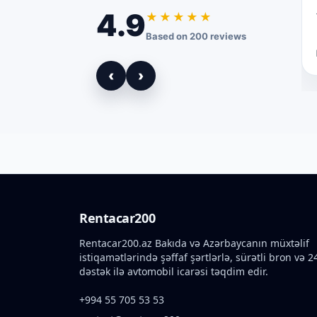
4.9
★★★★★
Based on 200 reviews
‹
›
Rentacar200
Rentacar200.az Bakıda və Azərbaycanın müxtəlif
istiqamətlərində şəffaf şərtlərlə, sürətli bron və 2
dəstək ilə avtomobil icarəsi təqdim edir.
+994 55 705 53 53