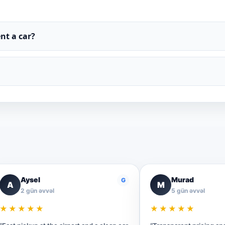
nt a car?
Aysel
Murad
G
A
M
2 gün əvvəl
5 gün əvvəl
★★★★★
★★★★★