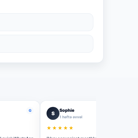
Sophie
G
G
S
1 həftə əvvəl
★★★★★