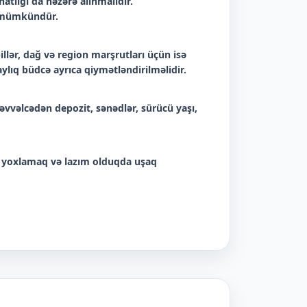
tlığı da nəzərə alınmalıdır.
k mümkündür.
lər, dağ və region marşrutları üçün isə
ylıq büdcə ayrıca qiymətləndirilməlidir.
əvvəlcədən depozit, sənədlər, sürücü yaşı,
 yoxlamaq və lazım olduqda uşaq