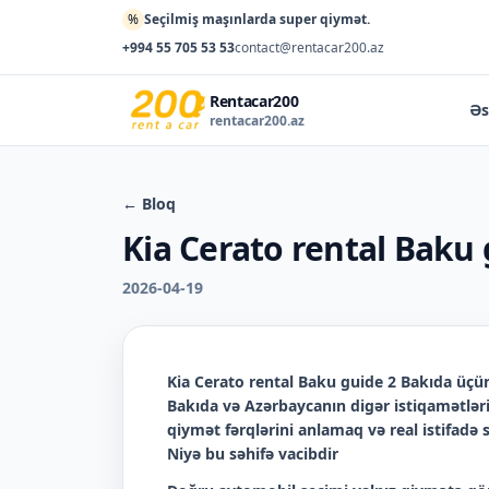
%
Seçilmiş maşınlarda super qiymət.
+994 55 705 53 53
contact@rentacar200.az
Rentacar200
Əs
rentacar200.az
← Bloq
Kia Cerato rental Baku 
2026-04-19
Kia Cerato rental Baku guide 2 Bakıda
üçün
Bakıda və Azərbaycanın digər istiqamətləri
qiymət fərqlərini anlamaq və real istifadə
Niyə bu səhifə vacibdir