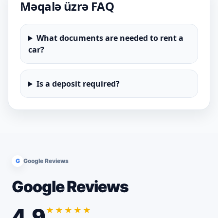
Məqalə üzrə FAQ
What documents are needed to rent a
car?
Is a deposit required?
G
Google Reviews
Google Reviews
4.9
★★★★★