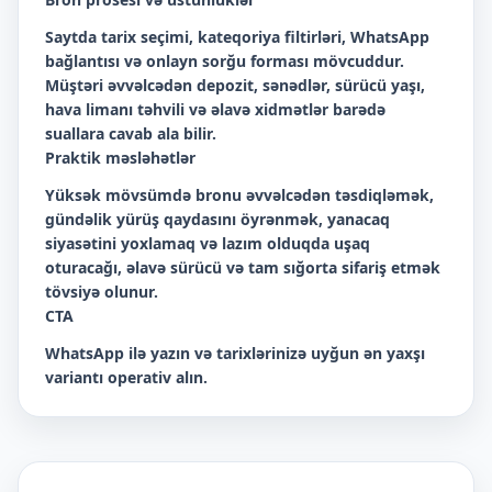
Saytda tarix seçimi, kateqoriya filtirləri, WhatsApp
bağlantısı və onlayn sorğu forması mövcuddur.
Müştəri əvvəlcədən depozit, sənədlər, sürücü yaşı,
hava limanı təhvili və əlavə xidmətlər barədə
suallara cavab ala bilir.
Praktik məsləhətlər
Yüksək mövsümdə bronu əvvəlcədən təsdiqləmək,
gündəlik yürüş qaydasını öyrənmək, yanacaq
siyasətini yoxlamaq və lazım olduqda uşaq
oturacağı, əlavə sürücü və tam sığorta sifariş etmək
tövsiyə olunur.
CTA
WhatsApp ilə yazın və tarixlərinizə uyğun ən yaxşı
variantı operativ alın.