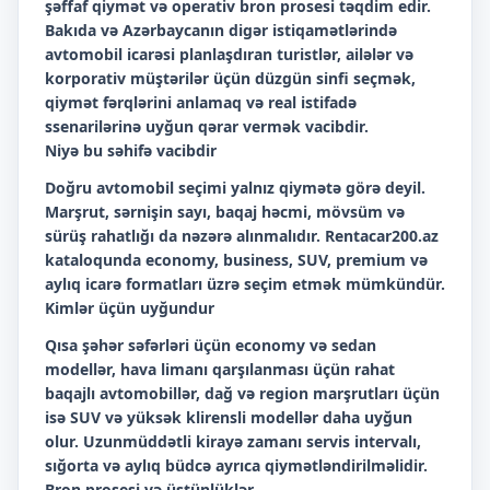
şəffaf qiymət və operativ bron prosesi təqdim edir.
Bakıda və Azərbaycanın digər istiqamətlərində
avtomobil icarəsi planlaşdıran turistlər, ailələr və
korporativ müştərilər üçün düzgün sinfi seçmək,
qiymət fərqlərini anlamaq və real istifadə
ssenarilərinə uyğun qərar vermək vacibdir.
Niyə bu səhifə vacibdir
Doğru avtomobil seçimi yalnız qiymətə görə deyil.
Marşrut, sərnişin sayı, baqaj həcmi, mövsüm və
sürüş rahatlığı da nəzərə alınmalıdır. Rentacar200.az
kataloqunda economy, business, SUV, premium və
aylıq icarə formatları üzrə seçim etmək mümkündür.
Kimlər üçün uyğundur
Qısa şəhər səfərləri üçün economy və sedan
modellər, hava limanı qarşılanması üçün rahat
baqajlı avtomobillər, dağ və region marşrutları üçün
isə SUV və yüksək klirensli modellər daha uyğun
olur. Uzunmüddətli kirayə zamanı servis intervalı,
sığorta və aylıq büdcə ayrıca qiymətləndirilməlidir.
Bron prosesi və üstünlüklər