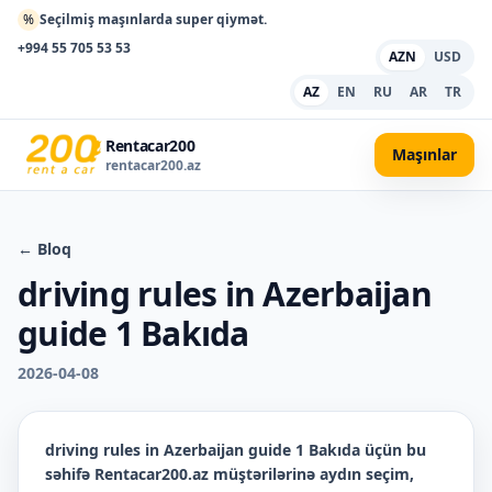
%
Seçilmiş maşınlarda super qiymət.
+994 55 705 53 53
AZN
USD
AZ
EN
RU
AR
TR
Rentacar200
Maşınlar
rentacar200.az
← Bloq
driving rules in Azerbaijan
guide 1 Bakıda
2026-04-08
driving rules in Azerbaijan guide 1 Bakıda
üçün bu
səhifə Rentacar200.az müştərilərinə aydın seçim,