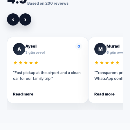
Based on 200 reviews
‹
›
Aysel
Murad
G
A
M
3 gün əvvəl
6 gün əvvəl
★★★★★
★★★★★
“Fast pickup at the airport and a clean
“Transparent pricin
car for our family trip.”
WhatsApp confirmat
Read more
Read more