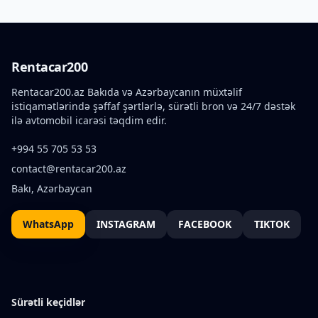
Rentacar200
Rentacar200.az Bakıda və Azərbaycanın müxtəlif
istiqamətlərində şəffaf şərtlərlə, sürətli bron və 24/7 dəstək
ilə avtomobil icarəsi təqdim edir.
+994 55 705 53 53
contact@rentacar200.az
Bakı, Azərbaycan
WhatsApp
INSTAGRAM
FACEBOOK
TIKTOK
Sürətli keçidlər