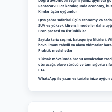
Doğru avtomobil seçimi yalnız qiymətə görə
Rentacar200.az kataloqunda economy, bus
Kimlər üçün uyğundur
Qısa şəhər səfərləri üçün economy və sedan
SUV və yüksək klirensli modellər daha uyğu
Bron prosesi və üstünlüklər
Saytda tarix seçimi, kateqoriya filtirləri
hava limanı təhvili və əlavə xidmətlər barəd
Praktik məsləhətlər
Yüksək mövsümdə bronu əvvəlcədən təsdiq
oturacağı, əlavə sürücü və tam sığorta sif
CTA
WhatsApp ilə yazın və tarixlərinizə uyğun ə