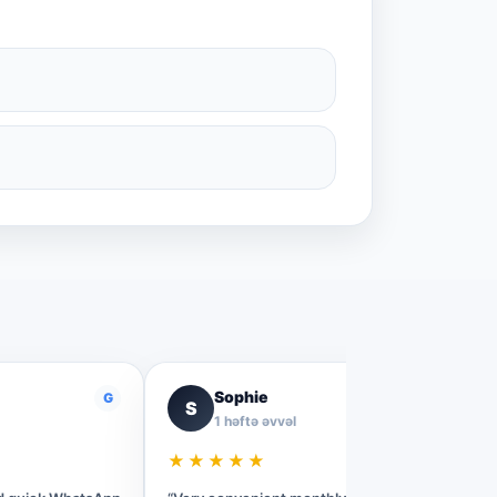
Sophie
G
G
S
1 həftə əvvəl
★★★★★