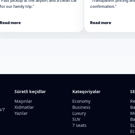
“Fast pickup at the airport and a clean car
“Transparent pricing a
for our family trip.”
confirmation.”
Read more
Read more
Sürətli keçidlər
Kateqoriyalar
SE
Maşınlar
Economy
Re
Xidmətlər
Business
Ba
4/7
Yazılar
Luxury
Mo
SUV
Ba
7 seats
SU
Ec