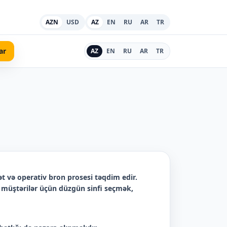
AZN
USD
AZ
EN
RU
AR
TR
ar
AZ
EN
RU
AR
TR
t və operativ bron prosesi təqdim edir.
iv müştərilər üçün düzgün sinfi seçmək,