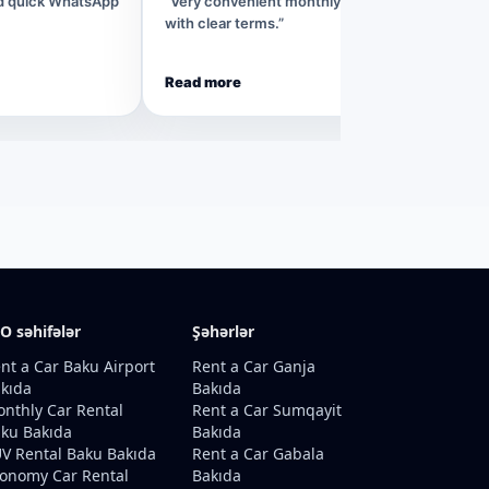
nd quick WhatsApp
“Very convenient monthly rental process
with clear terms.”
Read more
O səhifələr
Şəhərlər
nt a Car Baku Airport
Rent a Car Ganja
kıda
Bakıda
nthly Car Rental
Rent a Car Sumqayit
ku Bakıda
Bakıda
V Rental Baku Bakıda
Rent a Car Gabala
onomy Car Rental
Bakıda