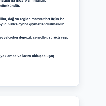
tlığı da nəzərə alınmalıdır.
k mümkündür.
lər, dağ və region marşrutları üçün isə
ylıq büdcə ayrıca qiymətləndirilməlidir.
əvvəlcədən depozit, sənədlər, sürücü yaşı,
 yoxlamaq və lazım olduqda uşaq