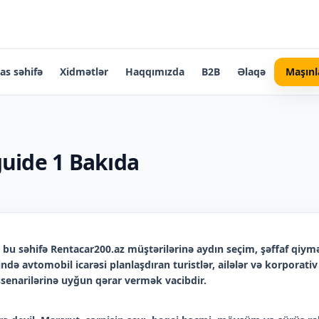
as səhifə
Xidmətlər
Haqqımızda
B2B
Əlaqə
Maşınl
guide 1 Bakıda
bu səhifə Rentacar200.az müştərilərinə aydın seçim, şəffaf qiymə
ndə avtomobil icarəsi planlaşdıran turistlər, ailələr və korporat
 ssenarilərinə uyğun qərar vermək vacibdir.