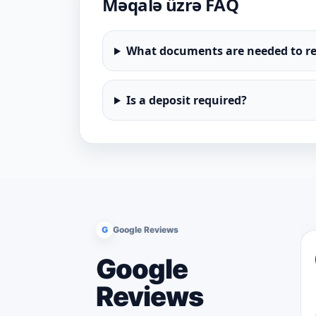
Məqalə üzrə FAQ
What documents are needed to re
Is a deposit required?
G
Google Reviews
Google
Reviews