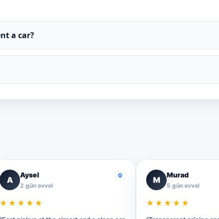
nt a car?
Aysel
Murad
G
A
M
2 gün əvvəl
5 gün əvvəl
★★★★★
★★★★★