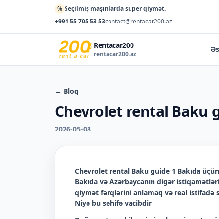
%
Seçilmiş maşınlarda super qiymət.
+994 55 705 53 53
contact@rentacar200.az
Rentacar200
Əs
rentacar200.az
← Bloq
Chevrolet rental Baku 
2026-05-08
Chevrolet rental Baku guide 1 Bakıda
üçün 
Bakıda və Azərbaycanın digər istiqamətləri
qiymət fərqlərini anlamaq və real istifadə
Niyə bu səhifə vacibdir