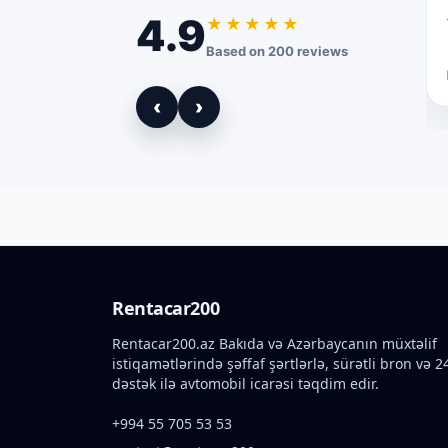
4.9
★★★★★
Based on 200 reviews
‹
›
Rentacar200
Rentacar200.az Bakıda və Azərbaycanın müxtəlif
istiqamətlərində şəffaf şərtlərlə, sürətli bron və 2
dəstək ilə avtomobil icarəsi təqdim edir.
+994 55 705 53 53