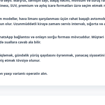
 deyil. Marşrut, sərnişin sayı, baqaj həcmi, mövsüm və sürüş raha
iness, SUV, premium və aylıq icarə formatları üzrə seçim etmə
 modellər, hava limanı qarşılanması üçün rahat baqajlı avtomobil
n olur. Uzunmüddətli kirayə zamanı servis intervalı, sığorta və a
, WhatsApp bağlantısı və onlayn sorğu forması mövcuddur. Müştəri 
ə suallara cavab ala bilir.
ləmək, gündəlik yürüş qaydasını öyrənmək, yanacaq siyasətini
ariş etmək tövsiyə olunur.
n yaxşı variantı operativ alın.