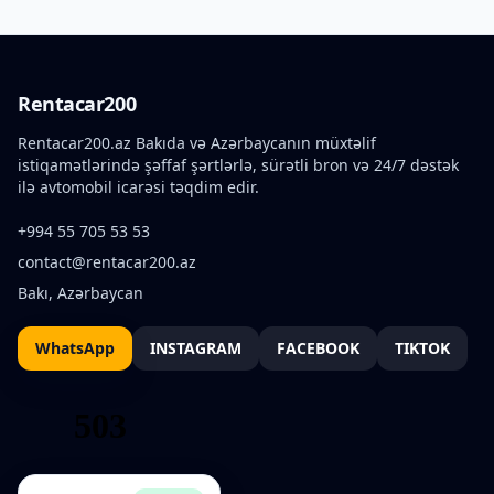
Rentacar200
Rentacar200.az Bakıda və Azərbaycanın müxtəlif
istiqamətlərində şəffaf şərtlərlə, sürətli bron və 24/7 dəstək
ilə avtomobil icarəsi təqdim edir.
+994 55 705 53 53
contact@rentacar200.az
Bakı, Azərbaycan
WhatsApp
INSTAGRAM
FACEBOOK
TIKTOK