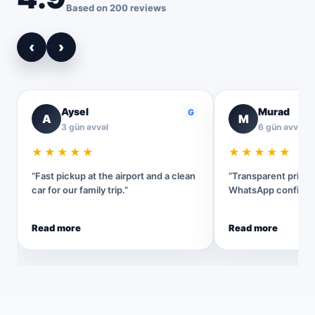
Based on 200 reviews
‹
›
Aysel
Murad
G
A
M
3 gün əvvəl
6 gün əvvəl
★★★★★
★★★★★
“Fast pickup at the airport and a clean
“Transparent pricin
car for our family trip.”
WhatsApp confirmat
Read more
Read more