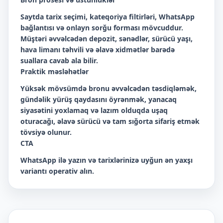
Saytda tarix seçimi, kateqoriya filtirləri, WhatsApp
bağlantısı və onlayn sorğu forması mövcuddur.
Müştəri əvvəlcədən depozit, sənədlər, sürücü yaşı,
hava limanı təhvili və əlavə xidmətlər barədə
suallara cavab ala bilir.
Praktik məsləhətlər
Yüksək mövsümdə bronu əvvəlcədən təsdiqləmək,
gündəlik yürüş qaydasını öyrənmək, yanacaq
siyasətini yoxlamaq və lazım olduqda uşaq
oturacağı, əlavə sürücü və tam sığorta sifariş etmək
tövsiyə olunur.
CTA
WhatsApp ilə yazın və tarixlərinizə uyğun ən yaxşı
variantı operativ alın.