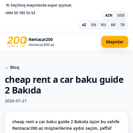
%
Seçilmiş maşınlarda super qiymət.
+994 55 705 53 53
AZN
USD
AZ
EN
RU
AR
TR
Rentacar200
Maşınlar
rentacar200.az
← Bloq
cheap rent a car baku guide
2 Bakıda
2026-07-21
cheap rent a car baku guide 2 Bakıda
üçün bu səhifə
Rentacar200.az müştərilərinə aydın seçim, şəffaf