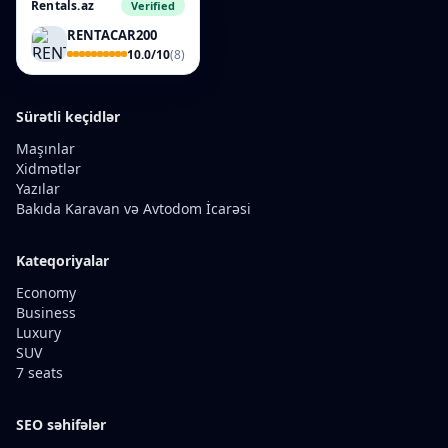
Rentals.az
Verified
RENTACAR200
10.0/10
(8)
Sürətli keçidlər
Maşınlar
Xidmətlər
Yazılar
Bakıda Karavan və Avtodom İcarəsi
Kateqoriyalar
Economy
Business
Luxury
SUV
7 seats
SEO səhifələr