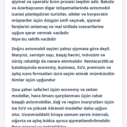
qiymət və operativ bron prosesi təqdim edir. Bakıda
və Azərbaycanın digər istiqamətlərində avtomobil
icarəsi planlaşdıran turistlər, ailələr və korporativ
müştərilər üçün düzgün sinfi seçmək, qiymət
fərqlərini anlamaq və real istifadə ssenarilərinə
uyğun qərar vermək vacibdir.
Niyə bu səhifə vacibdir
Doğru avtomobil seçimi yalnız qiymətə görə deyil.
Marşrut, sərnişin sayı, baqaj həcmi, mövsüm və
sürüş rahatlığı da nəzərə alınmalıdır. Rentacar200.az
kataloqunda economy, business, SUV, premium və
aylıq icarə formatları üzrə seçim etmək mümkündür.
Kimlər üçün uyğundur
Qısa şəhər səfərləri üçün economy və sedan
modellər, hava limanı qarşılanması üçün rahat
baqajlı avtomobillər, dağ və region marşrutları üçün
isə SUV və yüksək klirensli modellər daha uyğun
olur. Uzunmüddətli kirayə zamanı servis intervalı,
sığorta və aylıq büdcə ayrıca qiymətləndirilməlidir.
Bron prosesi və üstünlüklər