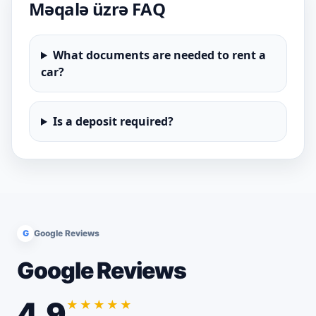
Məqalə üzrə FAQ
What documents are needed to rent a
car?
Is a deposit required?
G
Google Reviews
Google Reviews
4.9
★★★★★