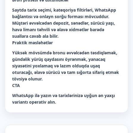
Saytda tarix seçimi, kateqoriya filtirləri, WhatsApp
bağlantısı və onlayn sorğu forması mövcuddur.
Müştəri əvvəlcədən depozit, sənədlər, sürücü yaşı,
hava limanı təhvili və əlavə xidmətlər barədə
suallara cavab ala bilir.
Praktik məsləhətlər
Yüksək mövsümdə bronu əvvəlcədən təsdiqləmək,
gündəlik yürüş qaydasını öyrənmək, yanacaq
siyasətini yoxlamaq və lazım olduqda uşaq
oturacağı, əlavə sürücü və tam sığorta sifariş etmək
tövsiyə olunur.
CTA
WhatsApp ilə yazın və tarixlərinizə uyğun ən yaxşı
variantı operativ alın.