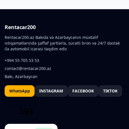
Rentacar200
Rentacar200.az Bakıda və Azərbaycanın müxtəlif
istiqamətlərində şəffaf şərtlərlə, sürətli bron və 24/7 dəstək
ilə avtomobil icarəsi təqdim edir.
+994 55 705 53 53
contact@rentacar200.az
Bakı, Azərbaycan
WhatsApp
INSTAGRAM
FACEBOOK
TIKTOK