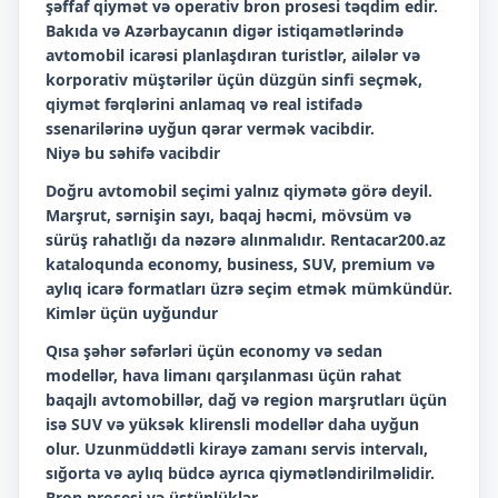
şəffaf qiymət və operativ bron prosesi təqdim edir.
Bakıda və Azərbaycanın digər istiqamətlərində
avtomobil icarəsi planlaşdıran turistlər, ailələr və
korporativ müştərilər üçün düzgün sinfi seçmək,
qiymət fərqlərini anlamaq və real istifadə
ssenarilərinə uyğun qərar vermək vacibdir.
Niyə bu səhifə vacibdir
Doğru avtomobil seçimi yalnız qiymətə görə deyil.
Marşrut, sərnişin sayı, baqaj həcmi, mövsüm və
sürüş rahatlığı da nəzərə alınmalıdır. Rentacar200.az
kataloqunda economy, business, SUV, premium və
aylıq icarə formatları üzrə seçim etmək mümkündür.
Kimlər üçün uyğundur
Qısa şəhər səfərləri üçün economy və sedan
modellər, hava limanı qarşılanması üçün rahat
baqajlı avtomobillər, dağ və region marşrutları üçün
isə SUV və yüksək klirensli modellər daha uyğun
olur. Uzunmüddətli kirayə zamanı servis intervalı,
sığorta və aylıq büdcə ayrıca qiymətləndirilməlidir.
Bron prosesi və üstünlüklər