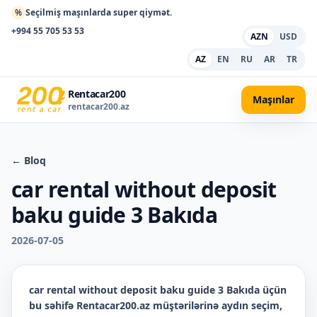
%
Seçilmiş maşınlarda super qiymət.
+994 55 705 53 53
AZN
USD
AZ
EN
RU
AR
TR
Rentacar200
Maşınlar
rentacar200.az
← Bloq
car rental without deposit
baku guide 3 Bakıda
2026-07-05
car rental without deposit baku guide 3 Bakıda
üçün
bu səhifə Rentacar200.az müştərilərinə aydın seçim,