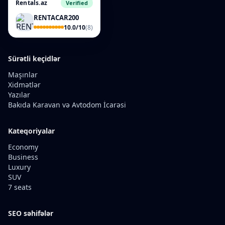
Rentals.az
Verified
RENTACAR200
10.0/10
(8)
Sürətli keçidlər
Maşınlar
Xidmətlər
Yazılar
Bakıda Karavan və Avtodom İcarəsi
Kateqoriyalar
Economy
Business
Luxury
SUV
7 seats
SEO səhifələr