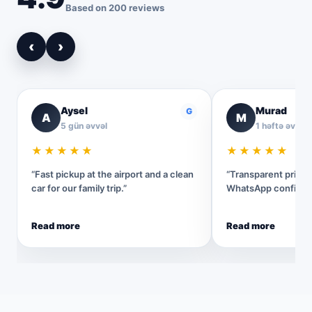
Based on 200 reviews
‹
›
Aysel
Murad
G
A
M
5 gün əvvəl
1 həftə əvvəl
★★★★★
★★★★★
“Fast pickup at the airport and a clean
“Transparent pricin
car for our family trip.”
WhatsApp confirmat
Read more
Read more