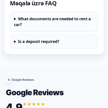
Məqalə üzrə FAQ
What documents are needed to rent a
car?
Is a deposit required?
G
Google Reviews
Google Reviews
4.9
★★★★★