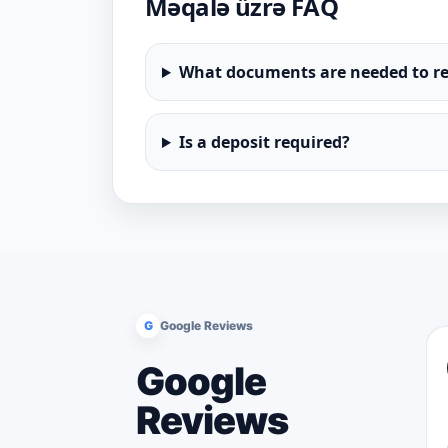
Məqalə üzrə FAQ
What documents are needed to re
Is a deposit required?
G
Google Reviews
Google
Reviews