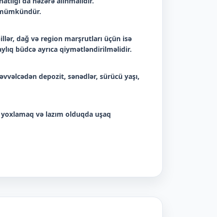
tlığı da nəzərə alınmalıdır.
k mümkündür.
lər, dağ və region marşrutları üçün isə
ylıq büdcə ayrıca qiymətləndirilməlidir.
əvvəlcədən depozit, sənədlər, sürücü yaşı,
 yoxlamaq və lazım olduqda uşaq