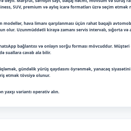
 deyil. Marşrut, sərnişin sayı, baqaj həcmi, mövsüm və sürüş raha
iness, SUV, premium və aylıq icarə formatları üzrə seçim etmə
 modellər, hava limanı qarşılanması üçün rahat baqajlı avtomobil
n olur. Uzunmüddətli kirayə zamanı servis intervalı, sığorta və a
, WhatsApp bağlantısı və onlayn sorğu forması mövcuddur. Müştəri 
ə suallara cavab ala bilir.
ləmək, gündəlik yürüş qaydasını öyrənmək, yanacaq siyasətini
ariş etmək tövsiyə olunur.
n yaxşı variantı operativ alın.