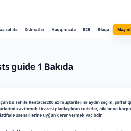
as səhifə
Xidmətlər
Haqqımızda
B2B
Əlaqə
Maşınl
ists guide 1 Bakıda
çün bu səhifə Rentacar200.az müştərilərinə aydın seçim, şəffaf 
tlərində avtomobil icarəsi planlaşdıran turistlər, ailələr və korp
istifadə ssenarilərinə uyğun qərar vermək vacibdir.