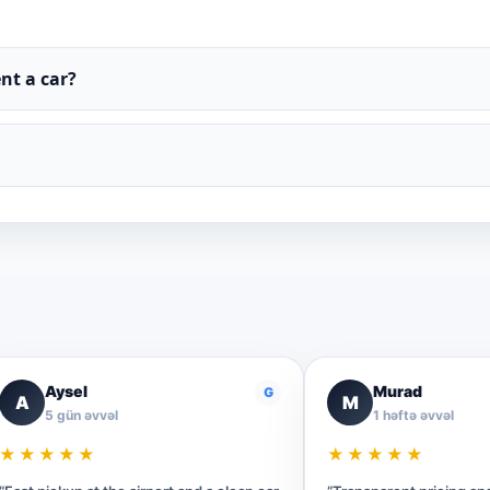
nt a car?
Aysel
Murad
G
A
M
5 gün əvvəl
1 həftə əvvəl
★★★★★
★★★★★