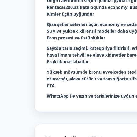
Doğru avtomobil seçimi yalnız qiymətə görə
Rentacar200.az kataloqunda economy, bus
Kimlər üçün uyğundur
Qısa şəhər səfərləri üçün economy və sedan
SUV və yüksək klirensli modellər daha uyğu
Bron prosesi və üstünlüklər
Saytda tarix seçimi, kateqoriya filtirləri
hava limanı təhvili və əlavə xidmətlər barəd
Praktik məsləhətlər
Yüksək mövsümdə bronu əvvəlcədən təsdiq
oturacağı, əlavə sürücü və tam sığorta sif
CTA
WhatsApp ilə yazın və tarixlərinizə uyğun ə