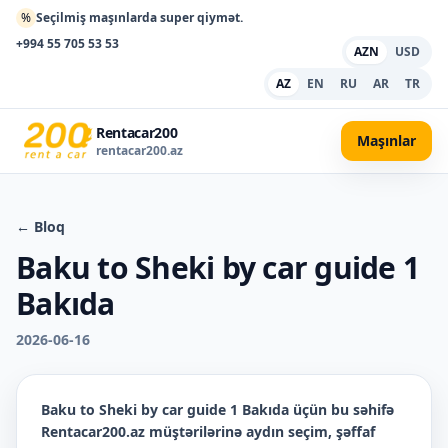
%
Seçilmiş maşınlarda super qiymət.
+994 55 705 53 53
AZN
USD
AZ
EN
RU
AR
TR
Rentacar200
Maşınlar
rentacar200.az
← Bloq
Baku to Sheki by car guide 1
Bakıda
2026-06-16
Baku to Sheki by car guide 1 Bakıda
üçün bu səhifə
Rentacar200.az müştərilərinə aydın seçim, şəffaf