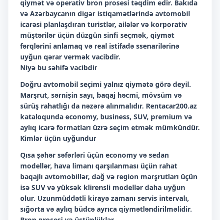
qiymət və operativ bron prosesi təqdim edir. Bakıda
və Azərbaycanın digər istiqamətlərində avtomobil
icarəsi planlaşdıran turistlər, ailələr və korporativ
müştərilər üçün düzgün sinfi seçmək, qiymət
fərqlərini anlamaq və real istifadə ssenarilərinə
uyğun qərar vermək vacibdir.
Niyə bu səhifə vacibdir
Doğru avtomobil seçimi yalnız qiymətə görə deyil.
Marşrut, sərnişin sayı, baqaj həcmi, mövsüm və
sürüş rahatlığı da nəzərə alınmalıdır. Rentacar200.az
kataloqunda economy, business, SUV, premium və
aylıq icarə formatları üzrə seçim etmək mümkündür.
Kimlər üçün uyğundur
Qısa şəhər səfərləri üçün economy və sedan
modellər, hava limanı qarşılanması üçün rahat
baqajlı avtomobillər, dağ və region marşrutları üçün
isə SUV və yüksək klirensli modellər daha uyğun
olur. Uzunmüddətli kirayə zamanı servis intervalı,
sığorta və aylıq büdcə ayrıca qiymətləndirilməlidir.
Bron prosesi və üstünlüklər