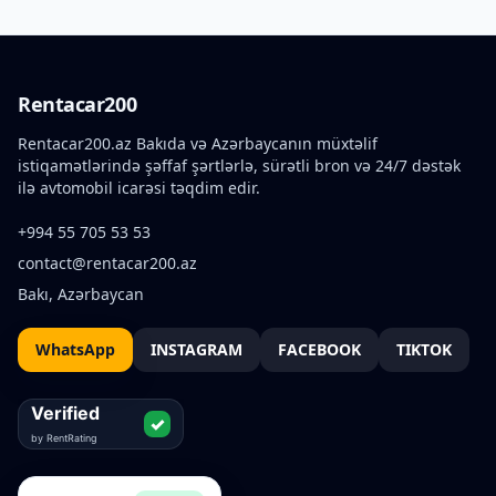
Rentacar200
Rentacar200.az Bakıda və Azərbaycanın müxtəlif
istiqamətlərində şəffaf şərtlərlə, sürətli bron və 24/7 dəstək
ilə avtomobil icarəsi təqdim edir.
+994 55 705 53 53
contact@rentacar200.az
Bakı, Azərbaycan
WhatsApp
INSTAGRAM
FACEBOOK
TIKTOK