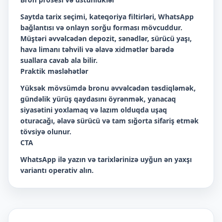
Saytda tarix seçimi, kateqoriya filtirləri, WhatsApp
bağlantısı və onlayn sorğu forması mövcuddur.
Müştəri əvvəlcədən depozit, sənədlər, sürücü yaşı,
hava limanı təhvili və əlavə xidmətlər barədə
suallara cavab ala bilir.
Praktik məsləhətlər
Yüksək mövsümdə bronu əvvəlcədən təsdiqləmək,
gündəlik yürüş qaydasını öyrənmək, yanacaq
siyasətini yoxlamaq və lazım olduqda uşaq
oturacağı, əlavə sürücü və tam sığorta sifariş etmək
tövsiyə olunur.
CTA
WhatsApp ilə yazın və tarixlərinizə uyğun ən yaxşı
variantı operativ alın.