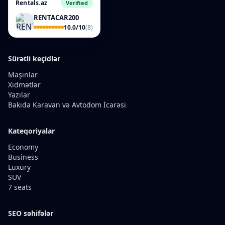
Rentals.az
Verified
RENTACAR200
10.0/10
(8)
Sürətli keçidlər
Maşınlar
Xidmətlər
Yazılar
Bakıda Karavan və Avtodom İcarəsi
Kateqoriyalar
Economy
Business
Luxury
SUV
7 seats
SEO səhifələr