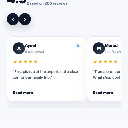
Based on 200 reviews
‹
›
Aysel
Murad
G
A
M
6 gün əvvəl
1 həftə əvvəl
★★★★★
★★★★★
“Fast pickup at the airport and a clean
“Transparent pricin
car for our family trip.”
WhatsApp confirmat
Read more
Read more