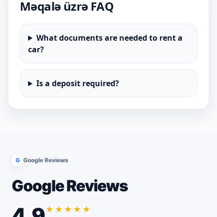
Məqalə üzrə FAQ
What documents are needed to rent a
car?
Is a deposit required?
G
Google Reviews
Google Reviews
4.9
★★★★★