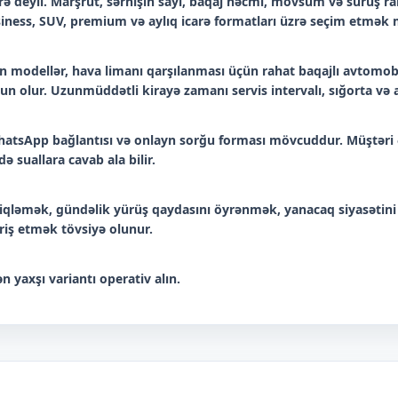
 deyil. Marşrut, sərnişin sayı, baqaj həcmi, mövsüm və sürüş raha
iness, SUV, premium və aylıq icarə formatları üzrə seçim etmə
 modellər, hava limanı qarşılanması üçün rahat baqajlı avtomobil
n olur. Uzunmüddətli kirayə zamanı servis intervalı, sığorta və a
, WhatsApp bağlantısı və onlayn sorğu forması mövcuddur. Müştəri 
ə suallara cavab ala bilir.
ləmək, gündəlik yürüş qaydasını öyrənmək, yanacaq siyasətini
ariş etmək tövsiyə olunur.
n yaxşı variantı operativ alın.