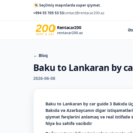
%
Seçilmiş maşınlarda super qiymət.
+994 55 705 53 53
contact@rentacar200.az
Rentacar200
Əs
rentacar200.az
← Bloq
Baku to Lankaran by ca
2026-06-08
Baku to Lankaran by car guide 3 Bakıda
üç
Bakıda və Azərbaycanın digər istiqamətləri
qiymət fərqlərini anlamaq və real istifadə
Niyə bu səhifə vacibdir