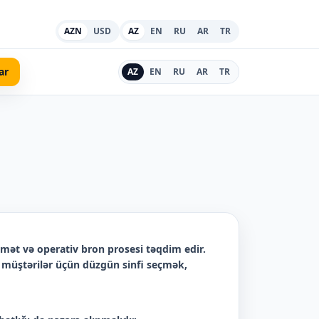
AZN
USD
AZ
EN
RU
AR
TR
ar
AZ
EN
RU
AR
TR
ymət və operativ bron prosesi təqdim edir.
iv müştərilər üçün düzgün sinfi seçmək,