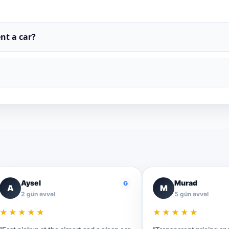
nt a car?
Aysel
Murad
G
A
M
2 gün əvvəl
5 gün əvvəl
★★★★★
★★★★★