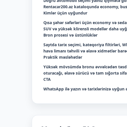
Doğru avtomobil seçimi yalnız qiymətə görə
Rentacar200.az kataloqunda economy, bus
Kimlər üçün uyğundur
Qısa şəhər səfərləri üçün economy və sedan
SUV və yüksək klirensli modellər daha uyğu
Bron prosesi və üstünlüklər
Saytda tarix seçimi, kateqoriya filtirləri
hava limanı təhvili və əlavə xidmətlər barəd
Praktik məsləhətlər
Yüksək mövsümdə bronu əvvəlcədən təsdiq
oturacağı, əlavə sürücü və tam sığorta sif
CTA
WhatsApp ilə yazın və tarixlərinizə uyğun ə