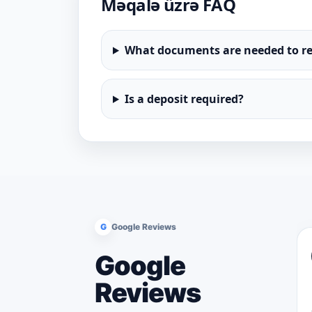
Məqalə üzrə FAQ
What documents are needed to re
Is a deposit required?
G
Google Reviews
Google
Reviews