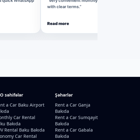
nd quick WhatsApp
“Very convenient monthly rental process
with clear terms.”
Read more
O səhifələr
Şəhərlər
nt a Car Baku Airport
Rent a Car Ganja
kıda
Bakıda
nthly Car Rental
Rent a Car Sumqayit
ku Bakıda
Bakıda
V Rental Baku Bakıda
Rent a Car Gabala
onomy Car Rental
Bakıda