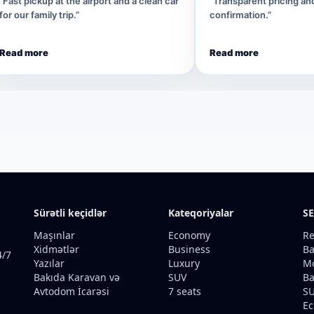
“Fast pickup at the airport and a clean car
“Transparent pricing a
for our family trip.”
confirmation.”
Read more
Read more
Sürətli keçidlər
Kateqoriyalar
SE
Maşınlar
Economy
Re
Xidmətlər
Business
Ba
4/7
Yazılar
Luxury
Mo
Bakıda Karavan və
SUV
Ba
Avtodom İcarəsi
7 seats
SU
Ec