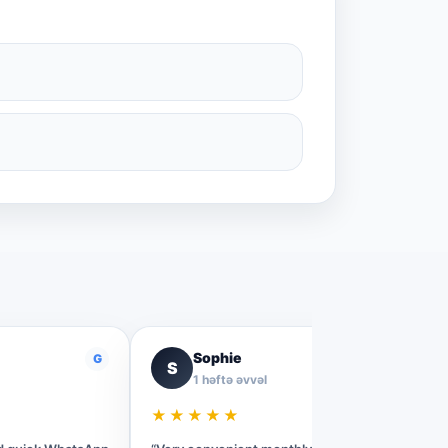
Sophie
G
G
S
1 həftə əvvəl
★★★★★