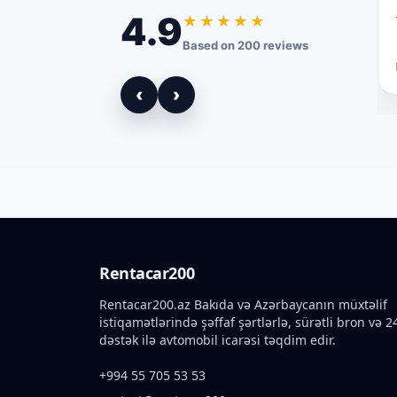
4.9
★★★★★
Based on 200 reviews
‹
›
Rentacar200
Rentacar200.az Bakıda və Azərbaycanın müxtəlif
istiqamətlərində şəffaf şərtlərlə, sürətli bron və 2
dəstək ilə avtomobil icarəsi təqdim edir.
+994 55 705 53 53