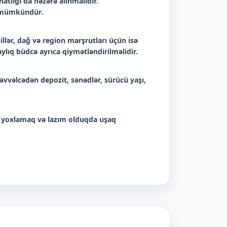
tlığı da nəzərə alınmalıdır.
k mümkündür.
lər, dağ və region marşrutları üçün isə
ylıq büdcə ayrıca qiymətləndirilməlidir.
əvvəlcədən depozit, sənədlər, sürücü yaşı,
 yoxlamaq və lazım olduqda uşaq