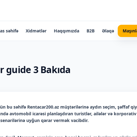
as səhifə
Xidmətlər
Haqqımızda
B2B
Əlaqə
Maşınl
r guide 3 Bakıda
ün bu səhifə Rentacar200.az müştərilərinə aydın seçim, şəffaf qi
ndə avtomobil icarəsi planlaşdıran turistlər, ailələr və korporat
 ssenarilərinə uyğun qərar vermək vacibdir.