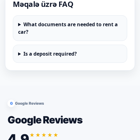
Məqalə üzrə FAQ
What documents are needed to rent a
car?
Is a deposit required?
G
Google Reviews
Google Reviews
4.9
★★★★★