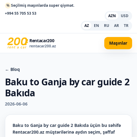
%
Seçilmiş maşınlarda super qiymət.
+994 55 705 53 53
AZN
USD
AZ
EN
RU
AR
TR
Rentacar200
Maşınlar
rentacar200.az
← Bloq
Baku to Ganja by car guide 2
Bakıda
2026-06-06
Baku to Ganja by car guide 2 Bakıda
üçün bu səhifə
Rentacar200.az müştərilərinə aydın seçim, şəffaf