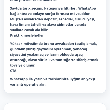
Saytda tarix seçimi, kateqoriya filtirləri, WhatsApp
bağlantısı və onlayn sorğu forması mövcuddur.
Müştəri əvvəlcədən depozit, sənədlər, sürücü yaşı,
hava limanı təhvili və əlavə xidmətlər barədə
suallara cavab ala bilir.
Praktik məsləhətlər
Yüksək mövsümdə bronu əvvəlcədən təsdiqləmək,
gündəlik yürüş qaydasını öyrənmək, yanacaq
siyasətini yoxlamaq və lazım olduqda uşaq
oturacağı, əlavə sürücü və tam sığorta sifariş etmək
tövsiyə olunur.
CTA
WhatsApp ilə yazın və tarixlərinizə uyğun ən yaxşı
variantı operativ alın.