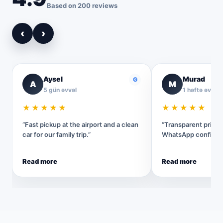
Based on 200 reviews
‹
›
Aysel
Murad
G
A
M
5 gün əvvəl
1 həftə əvvəl
★★★★★
★★★★★
“Fast pickup at the airport and a clean
“Transparent pricin
car for our family trip.”
WhatsApp confirmat
Read more
Read more