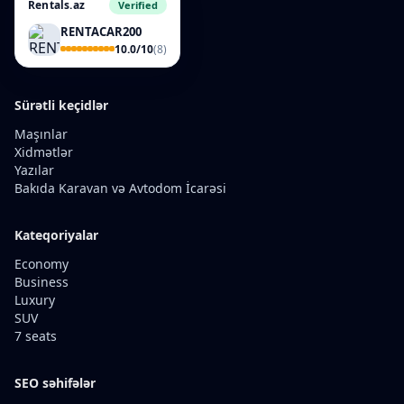
Rentals.az
Verified
RENTACAR200
10.0/10
(8)
Sürətli keçidlər
Maşınlar
Xidmətlər
Yazılar
Bakıda Karavan və Avtodom İcarəsi
Kateqoriyalar
Economy
Business
Luxury
SUV
7 seats
SEO səhifələr