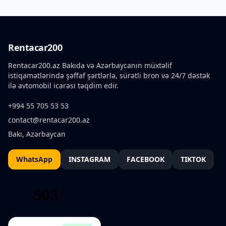
Rentacar200
Rentacar200.az Bakıda və Azərbaycanın müxtəlif
istiqamətlərində şəffaf şərtlərlə, sürətli bron və 24/7 dəstək
ilə avtomobil icarəsi təqdim edir.
+994 55 705 53 53
contact@rentacar200.az
Bakı, Azərbaycan
WhatsApp
INSTAGRAM
FACEBOOK
TIKTOK