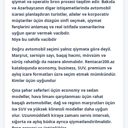
qiymət və operativ bron prosesi təqdim edir. Bakıda
və Azərbaycanın digər istiqamətlərində avtomobil
icarəsi planlaşdıran turistlər, ailələr və korporativ
müştərilər üçün düzgün sinfi seçmək, qiymət
fərqlərini anlamaq və real istifadə ssenarilərinə
uyğun qərar vermək vacibdir.
Niyə bu səhifə vacibdir
Doğru avtomobil seçimi yalnız qiymətə görə deyil.
Marşrut, sərnişin sayı, baqaj həcmi, mövsüm və
sürüş rahatlığı da nəzərə alınmalıdır. Rentacar200.az
kataloqunda economy, business, SUV, premium və
aylıq icarə formatları üzrə seçim etmək mümkündür.
Kimlər üçün uyğundur
Qısa şəhər səfərləri üçün economy və sedan
modellər, hava limanı qarşılanması üçün rahat
baqajlı avtomobillər, dağ və region marşrutları üçün
isə SUV və yüksək klirensli modellər daha uyğun
olur. Uzunmüddətli kirayə zamanı servis intervalı,
sığorta və aylıq büdcə ayrıca qiymətləndirilməlidir.
Bron prosesi və üstünlüklər