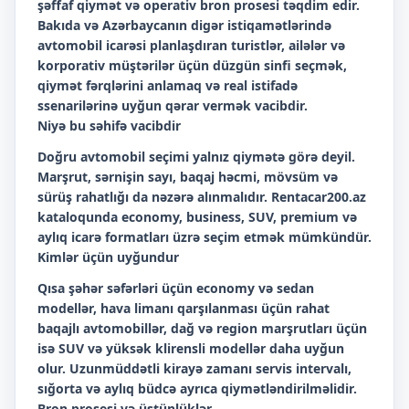
şəffaf qiymət və operativ bron prosesi təqdim edir.
Bakıda və Azərbaycanın digər istiqamətlərində
avtomobil icarəsi planlaşdıran turistlər, ailələr və
korporativ müştərilər üçün düzgün sinfi seçmək,
qiymət fərqlərini anlamaq və real istifadə
ssenarilərinə uyğun qərar vermək vacibdir.
Niyə bu səhifə vacibdir
Doğru avtomobil seçimi yalnız qiymətə görə deyil.
Marşrut, sərnişin sayı, baqaj həcmi, mövsüm və
sürüş rahatlığı da nəzərə alınmalıdır. Rentacar200.az
kataloqunda economy, business, SUV, premium və
aylıq icarə formatları üzrə seçim etmək mümkündür.
Kimlər üçün uyğundur
Qısa şəhər səfərləri üçün economy və sedan
modellər, hava limanı qarşılanması üçün rahat
baqajlı avtomobillər, dağ və region marşrutları üçün
isə SUV və yüksək klirensli modellər daha uyğun
olur. Uzunmüddətli kirayə zamanı servis intervalı,
sığorta və aylıq büdcə ayrıca qiymətləndirilməlidir.
Bron prosesi və üstünlüklər