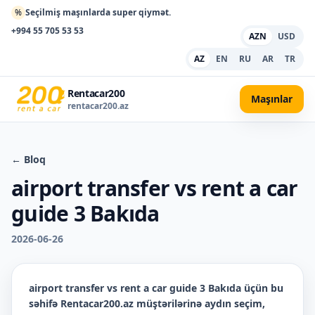
%
Seçilmiş maşınlarda super qiymət.
+994 55 705 53 53
AZN
USD
AZ
EN
RU
AR
TR
Rentacar200
Maşınlar
rentacar200.az
← Bloq
airport transfer vs rent a car
guide 3 Bakıda
2026-06-26
airport transfer vs rent a car guide 3 Bakıda
üçün bu
səhifə Rentacar200.az müştərilərinə aydın seçim,