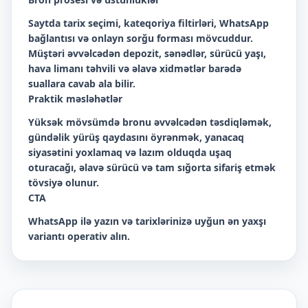
Saytda tarix seçimi, kateqoriya filtirləri, WhatsApp
bağlantısı və onlayn sorğu forması mövcuddur.
Müştəri əvvəlcədən depozit, sənədlər, sürücü yaşı,
hava limanı təhvili və əlavə xidmətlər barədə
suallara cavab ala bilir.
Praktik məsləhətlər
Yüksək mövsümdə bronu əvvəlcədən təsdiqləmək,
gündəlik yürüş qaydasını öyrənmək, yanacaq
siyasətini yoxlamaq və lazım olduqda uşaq
oturacağı, əlavə sürücü və tam sığorta sifariş etmək
tövsiyə olunur.
CTA
WhatsApp ilə yazın və tarixlərinizə uyğun ən yaxşı
variantı operativ alın.