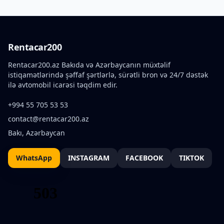
Rentacar200
Rentacar200.az Bakıda və Azərbaycanın müxtəlif
istiqamətlərində şəffaf şərtlərlə, sürətli bron və 24/7 dəstək
ilə avtomobil icarəsi təqdim edir.
+994 55 705 53 53
contact@rentacar200.az
Bakı, Azərbaycan
WhatsApp
INSTAGRAM
FACEBOOK
TIKTOK