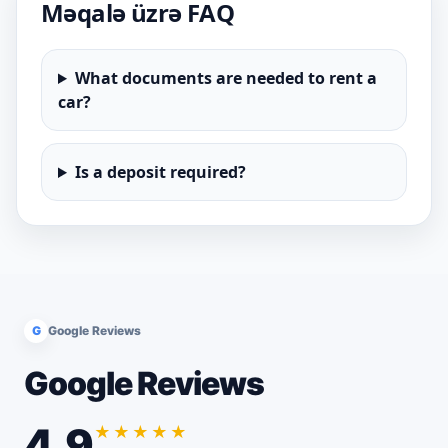
Məqalə üzrə FAQ
What documents are needed to rent a
car?
Is a deposit required?
G
Google Reviews
Google Reviews
4.9
★★★★★