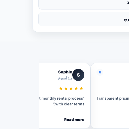
يع
Sophie
G
G
S
منذ أسبوع
★★★★★
“Very convenient monthly rental process
“Transparent pric
with clear terms.”
Read more