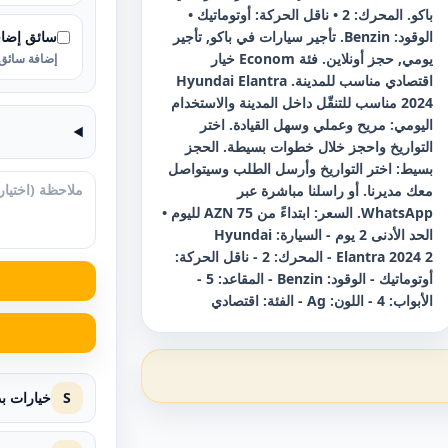
باكو. المحرك: 2 • ناقل الحركة: أوتوماتيك •
سائق إضا
الوقود: Benzin. تأجير سيارات في باكو, تأجير
يومي, حجز أونلاين. فئة Econom خيار
إضافة سائق 
اقتصادي مناسب للمدينة. Hyundai Elantra
2024 مناسب للتنقّل داخل المدينة والاستخدام
اليومي: مريح وعملي وسهل القيادة. اختر
التواريخ واحجز خلال خطوات بسيطة. الحجز
بسيط: اختر التواريخ وأرسل الطلب وسيتواصل
معك مديرنا. أو راسلنا مباشرة عبر
WhatsApp. السعر: ابتداءً من 75 AZN لليوم •
الحد الأدنى 2 يوم - السيارة: Hyundai
Elantra 2024 2 - المحرك: 2 - ناقل الحركة:
أوتوماتيك - الوقود: Benzin - المقاعد: 5 -
الأبواب: 4 - اللون: Ag - الفئة: اقتصادي
S
خيارات ب