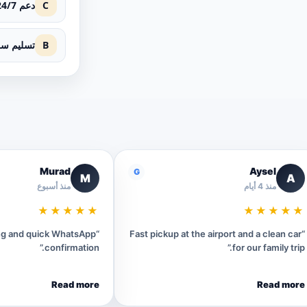
C
دعم 24/7
B
تسليم سر
Murad
Aysel
G
M
A
منذ 4 أيام
منذ أسبوع
★★★★★
★★★★★
ing and quick WhatsApp
“Fast pickup at the airport and a clean car
confirmation.”
for our family trip.”
Read more
Read more