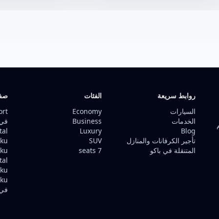
روابط سريعة
الفئات
صفح
السيارات
Economy
ort
الخدمات
Business
في 
tal
Luxury
Blog
تأجير الكرفانات والمنازل
SUV
Baku ف
المتنقلة في باكو
7 seats
Baku
tal
Baku ف
aku
في 