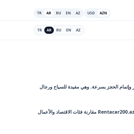
TR
AR
RU
EN
AZ
USD
AZN
TR
AR
RU
EN
AZ
اسبة وفهم الأسعار وإتمام الحجز بسرعة. وهي مفيدة للسياح ورجال
اختيار السيارة المناسبة لا يعتمد على السعر فقط، بل على خط الرحلة وعدد الركاب والأمتعة والموسم وراحة القيادة. ويتيح Rentacar200.az مقارنة فئات الاقتصاد والأعمال