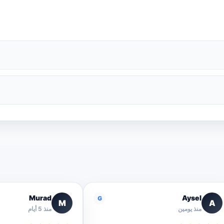
Murad
Aysel
G
M
A
منذ يومين
منذ 5 أيام