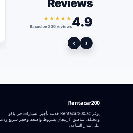
Reviews
4.9
★★★★★
Based on 200 reviews
›
‹
Rentacar200
يوفر Rentacar200.az خدمة تأجير السيارات في باكو
ومختلف مناطق أذربيجان بشروط واضحة وحجز سريع ودعم
على مدار الساعة.