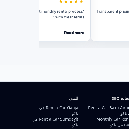
★★★★★
“Very convenient monthly rental process
“Transparent pric
with clear terms.”
Read more
ات SEO
المدن
Rent a Car Baku Airp
Rent a Car Ganja في
باكو
باكو
Monthly Car Ren
Rent a Car Sumqayit في
ي باكو
باكو