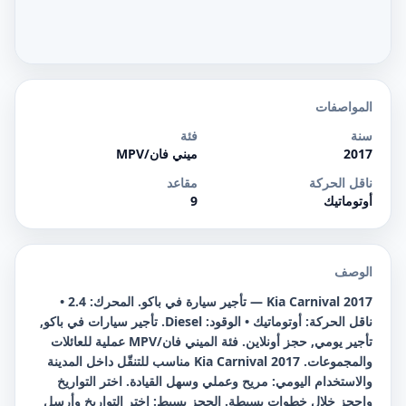
المواصفات
سنة
فئة
2017
ميني فان/MPV
ناقل الحركة
مقاعد
أوتوماتيك
9
الوصف
Kia Carnival 2017 — تأجير سيارة في باكو. المحرك: 2.4 •
ناقل الحركة: أوتوماتيك • الوقود: Diesel. تأجير سيارات في باكو,
تأجير يومي, حجز أونلاين. فئة الميني فان/MPV عملية للعائلات
والمجموعات. Kia Carnival 2017 مناسب للتنقّل داخل المدينة
والاستخدام اليومي: مريح وعملي وسهل القيادة. اختر التواريخ
واحجز خلال خطوات بسيطة. الحجز بسيط: اختر التواريخ وأرسل