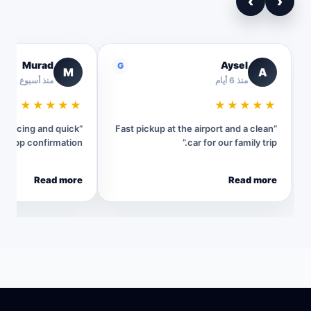
›
‹
Murad
Aysel
G
M
A
منذ 6 أيام
منذ أسبوع
★★★★★
★★★★★
t pricing and quick
“Fast pickup at the airport and a clean
sApp confirmation.”
car for our family trip.”
Read more
Read more