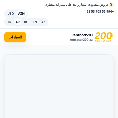
%
عروض محدودة: أسعار رائعة على سيارات مختارة.
+994 55 705 53 53
USD
AZN
TR
AR
RU
EN
AZ
Rentacar200
السيارات
rentacar200.az