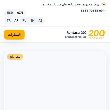
%
عروض محدودة: أسعار رائعة على سيارات مختارة.
+994 55 705 53 53
USD
AZN
TR
AR
RU
EN
AZ
Rentacar200
السيارات
rentacar200.az
سعر رائع