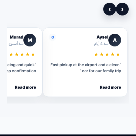
›
‹
Murad
Aysel
G
M
A
منذ 4 أيام
منذ أسبوع
★★★★★
★★★★★
t pricing and quick
“Fast pickup at the airport and a clean
sApp confirmation.”
car for our family trip.”
Read more
Read more