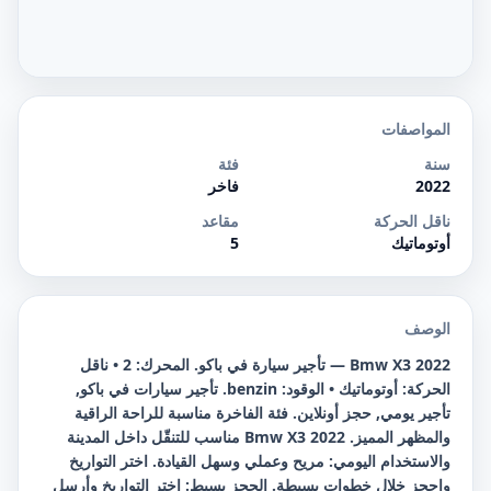
المواصفات
سنة
فئة
2022
فاخر
ناقل الحركة
مقاعد
أوتوماتيك
5
الوصف
Bmw X3 2022 — تأجير سيارة في باكو. المحرك: 2 • ناقل
الحركة: أوتوماتيك • الوقود: benzin. تأجير سيارات في باكو,
تأجير يومي, حجز أونلاين. فئة الفاخرة مناسبة للراحة الراقية
والمظهر المميز. Bmw X3 2022 مناسب للتنقّل داخل المدينة
والاستخدام اليومي: مريح وعملي وسهل القيادة. اختر التواريخ
واحجز خلال خطوات بسيطة. الحجز بسيط: اختر التواريخ وأرسل