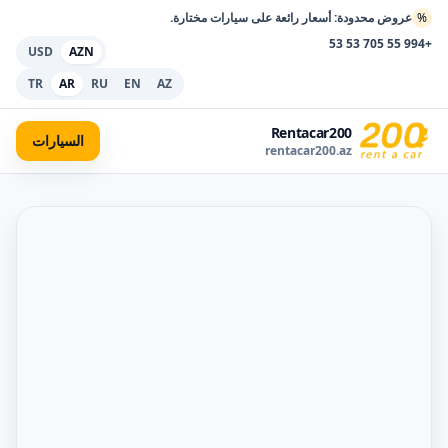
%
عروض محدودة: أسعار رائعة على سيارات مختارة.
+994 55 705 53 53
USD
AZN
TR
AR
RU
EN
AZ
Rentacar200
السيارات
rentacar200.az