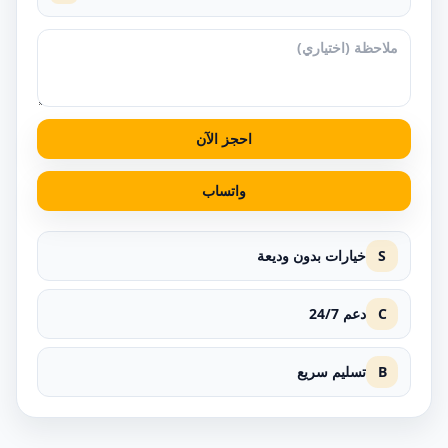
احجز الآن
واتساب
S
خيارات بدون وديعة
C
دعم 24/7
B
تسليم سريع