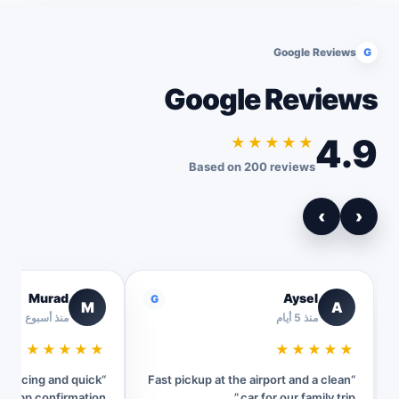
Google Reviews
G
Google Reviews
4.9
★★★★★
Based on 200 reviews
›
‹
Murad
Aysel
G
M
A
منذ 5 أيام
منذ أسبوع
★★★★★
★★★★★
t pricing and quick
“Fast pickup at the airport and a clean
sApp confirmation.”
car for our family trip.”