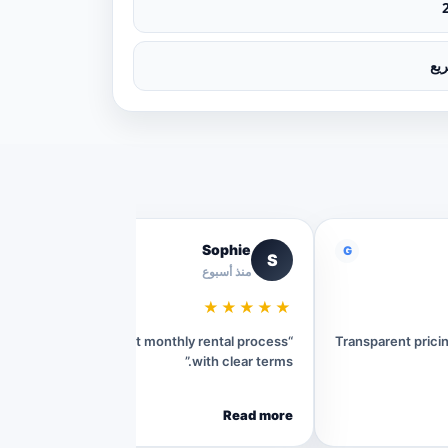
يع
Sophie
G
G
S
منذ أسبوع
★★★★★
“Very convenient monthly rental process
“Transparent pric
with clear terms.”
Read more