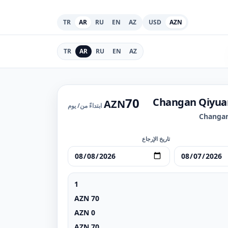
TR
AR
RU
EN
AZ
USD
AZN
TR
AR
RU
EN
AZ
70
Changan Qiyua
AZN
ابتداءً من
/ يوم
Changan
تاريخ الإرجاع
1
AZN
70
AZN
0
AZN
70