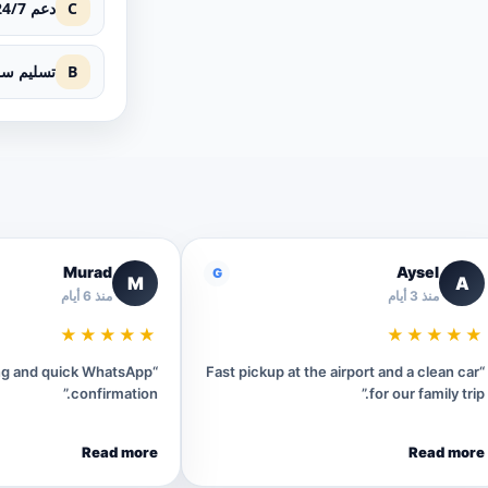
C
دعم 24/7
B
تسليم سر
Murad
Aysel
G
M
A
منذ 3 أيام
منذ 6 أيام
★★★★★
★★★★★
ing and quick WhatsApp
“Fast pickup at the airport and a clean car
confirmation.”
for our family trip.”
Read more
Read more