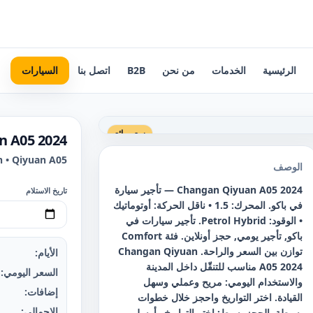
الرئيسية
الخدمات
من نحن
B2B
اتصل بنا
السيارات
سعر رائع
n A05 2024
 • Qiyuan A05
الوصف
Changan Qiyuan A05 2024 — تأجير سيارة
تاريخ الاستلام
في باكو. المحرك: 1.5 • ناقل الحركة: أوتوماتيك
• الوقود: Petrol Hybrid. تأجير سيارات في
باكو, تأجير يومي, حجز أونلاين. فئة Comfort
توازن بين السعر والراحة. Changan Qiyuan
الأيام:
A05 2024 مناسب للتنقّل داخل المدينة
السعر اليومي:
والاستخدام اليومي: مريح وعملي وسهل
إضافات:
القيادة. اختر التواريخ واحجز خلال خطوات
الإجمالي:
بسيطة. الحجز بسيط: اختر التواريخ وأرسل