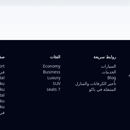
روابط سريعة
الفئات
صفح
السيارات
Economy
ort
الخدمات
Business
في 
tal
Luxury
Blog
تأجير الكرفانات والمنازل
SUV
Baku ف
المتنقلة في باكو
7 seats
Baku
tal
Baku ف
aku
في 