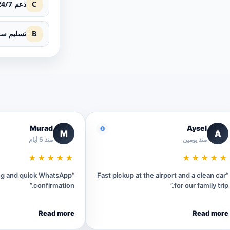
C
دعم 24/7
B
تسليم سر
Murad
Aysel
G
M
A
منذ يومين
منذ 5 أيام
★★★★★
★★★★★
ing and quick WhatsApp
“Fast pickup at the airport and a clean car
confirmation.”
for our family trip.”
Read more
Read more