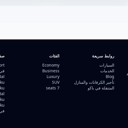
روابط سريعة
الفئات
صفح
السيارات
Economy
ort
الخدمات
Business
في 
tal
Luxury
Blog
تأجير الكرفانات والمنازل
SUV
Baku ف
المتنقلة في باكو
7 seats
Baku
tal
Baku ف
aku
في 