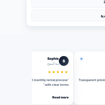
يع
Sophie
G
G
S
منذ أسبوع
★★★★★
“Very convenient monthly rental process
“Transparent pric
with clear terms.”
Read more