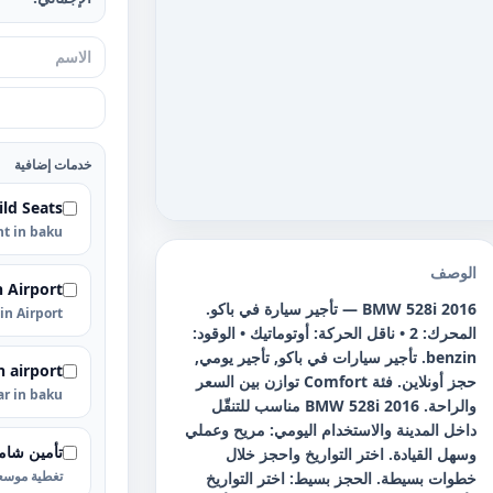
خدمات إضافية
ild Seats
nt in baku
الوصف
n Airport
BMW 528i 2016 — تأجير سيارة في باكو.
 in Airport
المحرك: 2 • ناقل الحركة: أوتوماتيك • الوقود:
benzin. تأجير سيارات في باكو, تأجير يومي,
n airport
حجز أونلاين. فئة Comfort توازن بين السعر
car in baku
والراحة. BMW 528i 2016 مناسب للتنقّل
داخل المدينة والاستخدام اليومي: مريح وعملي
تأمين شام
وسهل القيادة. اختر التواريخ واحجز خلال
تغطية موسعة
خطوات بسيطة. الحجز بسيط: اختر التواريخ